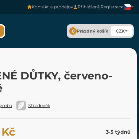
|
Kontakt a prodejny
Přihlášení
Registrace
0
Prázdný košík
CZK
NÉ DŮTKY, červeno-
é
výroba
Středověk
 Kč
3-5 týdnů