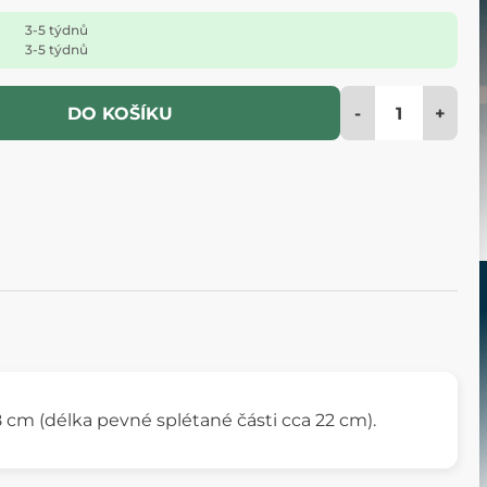
3-5 týdnů
3-5 týdnů
-
+
DO KOŠÍKU
cm (délka pevné splétané části cca 22 cm).