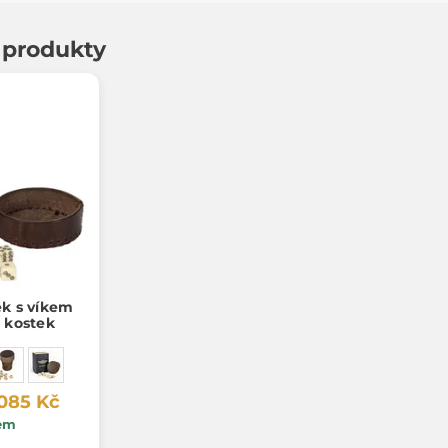
í produkty
ek s víkem
h kostek
 085 Kč
em