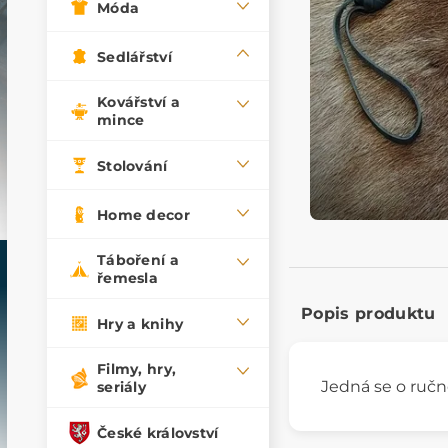
Móda
Sedlářství
Kovářství a
mince
Stolování
Home decor
Táboření a
řemesla
Popis produktu
Hry a knihy
Filmy, hry,
Jedná se o ručn
seriály
České království