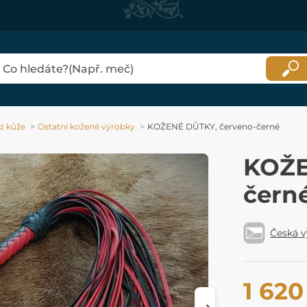
z kůže
Ostatní kožené výrobky
KOŽENÉ DŮTKY, červeno-černé
KOŽE
čern
Česká 
1 620