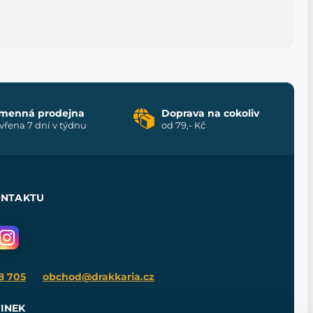
menná prodejna
Doprava na cokoliv
vřena 7 dní v týdnu
od 79,- Kč
ONTAKTU
8 705
obchod@drakkaria.cz
INEK