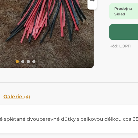
Prodejna
Sklad
Kód: LOP11
Galerie
(4)
ě splétané dvoubarevné důtky s celkovou délkou cca 68 