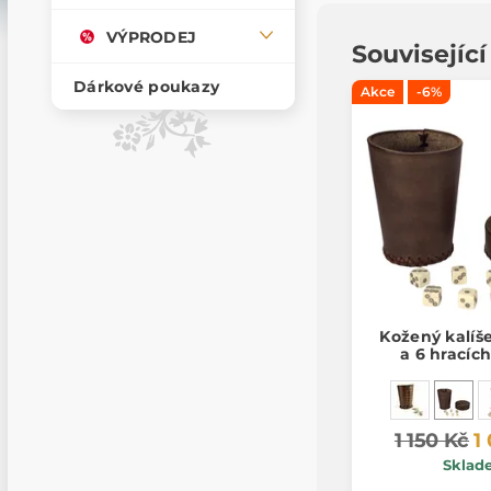
VÝPRODEJ
Souvisejíc
Dárkové poukazy
Akce
-6%
Kožený kalíš
a 6 hracíc
1 150 Kč
1
Sklad