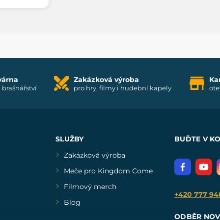
várna
Zakázková výroba
Ka
i brašnářství
pro hry, filmy i hudební kapely
ote
SLUŽBY
BUĎTE V K
Zakázková výroba
Meče pro Kingdom Come
Filmový merch
+420 777 94
Blog
ODBĚR NOV