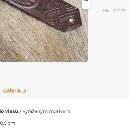
Kód: LBE177
Galerie
(2)
o vlasů
s vyraženým motivem.
 10,5 cm