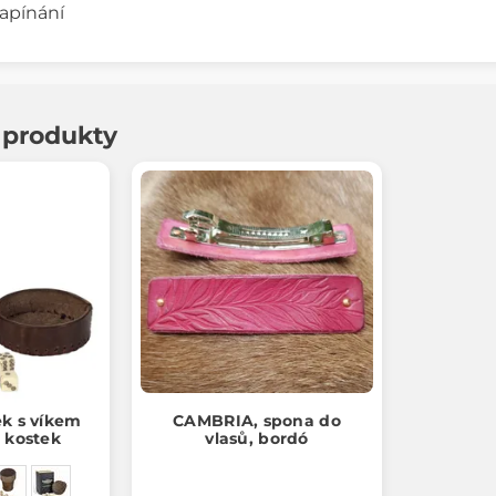
apínání
í produkty
ek s víkem
CAMBRIA, spona do
h kostek
vlasů, bordó