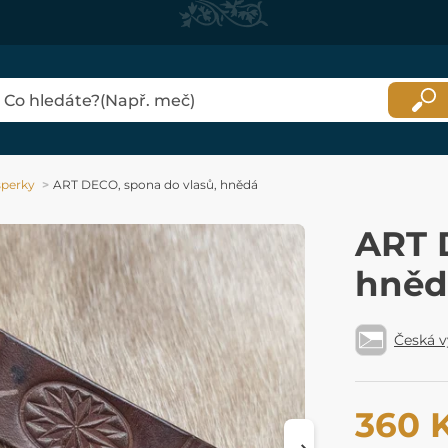
šperky
ART DECO, spona do vlasů, hnědá
ART 
hněd
Česká 
360 