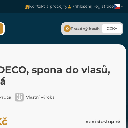
|
Kontakt a prodejny
Přihlášení
Registrace
0
Prázdný košík
CZK
DECO, spona do vlasů,
á
výroba
Vlastní výroba
Kč
není dostupné