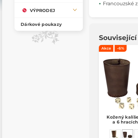
Francouzské z
VÝPRODEJ
Dárkové poukazy
Souvisejíc
Akce
-6%
Kožený kalíš
a 6 hracíc