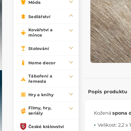
Móda
Sedlářství
Kovářství a
mince
Stolování
Home decor
Táboření a
řemesla
Popis produktu
Hry a knihy
Filmy, hry,
Kožená
spona d
seriály
Velikost: 2,2 x
České království