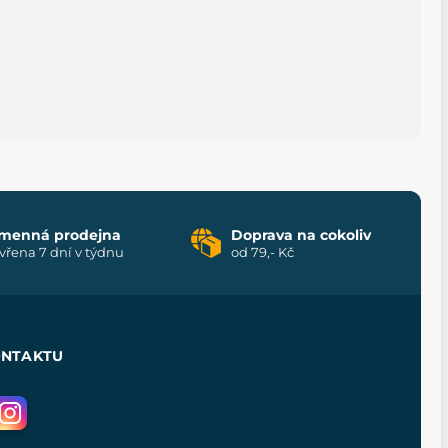
menná prodejna
Doprava na cokoliv
vřena 7 dní v týdnu
od 79,- Kč
ONTAKTU