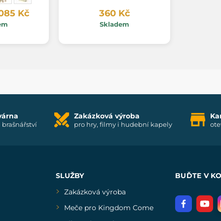
 085 Kč
360 Kč
em
Skladem
várna
Zakázková výroba
Ka
i brašnářství
pro hry, filmy i hudební kapely
ote
SLUŽBY
BUĎTE V K
Zakázková výroba
Meče pro Kingdom Come