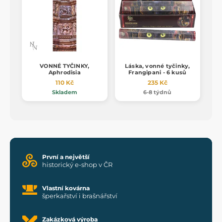
VONNÉ TYČINKY,
Láska, vonné tyčinky,
Aphrodisia
Frangipani - 6 kusů
110 Kč
235 Kč
Skladem
6-8 týdnů
První a největší
historický e-shop v ČR
Vlastní kovárna
šperkařství i brašnářství
Zakázková výroba