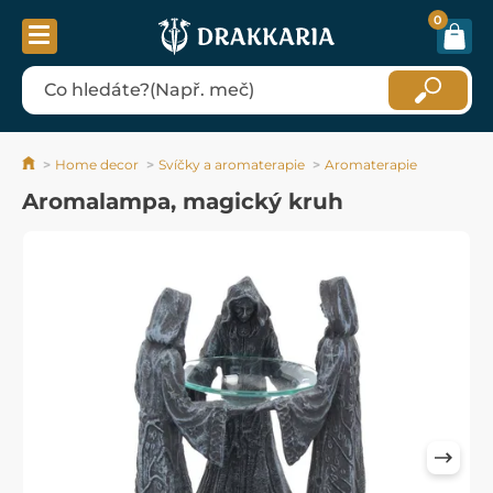
0
Home decor
Svíčky a aromaterapie
Aromaterapie
Aromalampa, magický kruh