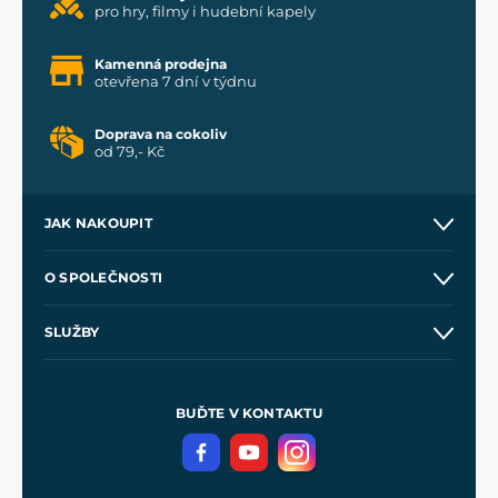
pro hry, filmy i hudební kapely
Kamenná prodejna
otevřena 7 dní v týdnu
Doprava na cokoliv
od 79,- Kč
JAK NAKOUPIT
Kontakt a prodejny
O SPOLEČNOSTI
Obchodní podmínky
O nás
SLUŽBY
Velkoobchod
Naše dílny
Nákup na splátky
Zakázková výroba
Pro média
Meče pro Kingdom Come
BUĎTE V KONTAKTU
Volná místa
Filmový merch
Blog