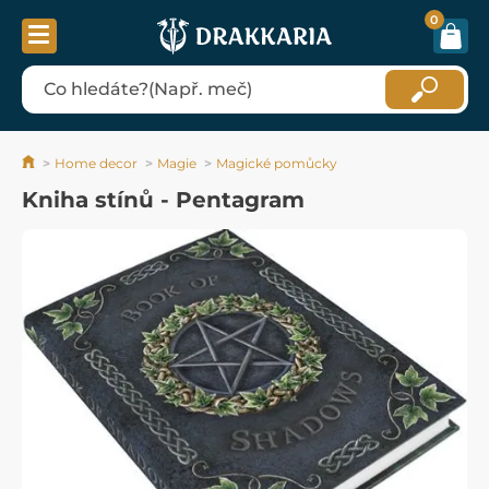
0
Home decor
Magie
Magické pomůcky
Kniha stínů - Pentagram