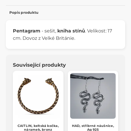
Popis produktu
Pentagram
- sešit,
kniha stínů
. Velikost: 17
cm. Dovoz z Velké Británie.
Související produkty
CAITLIN, keltská kočka,
HAD, stříbrné náušnice,
náramek, bronz
Ag 925