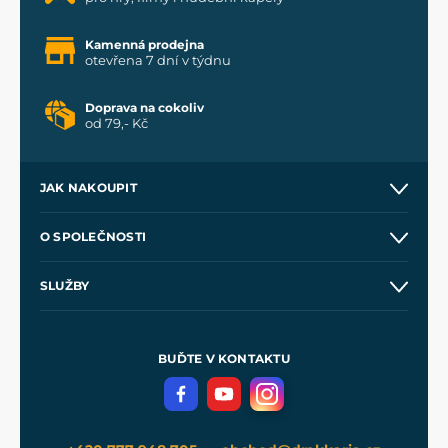
Kamenná prodejna
otevřena 7 dní v týdnu
Doprava na cokoliv
od 79,- Kč
JAK NAKOUPIT
Kontakt a prodejny
O SPOLEČNOSTI
Obchodní podmínky
O nás
SLUŽBY
Velkoobchod
Naše dílny
Nákup na splátky
Zakázková výroba
Pro média
Meče pro Kingdom Come
BUĎTE V KONTAKTU
Volná místa
Filmový merch
Blog