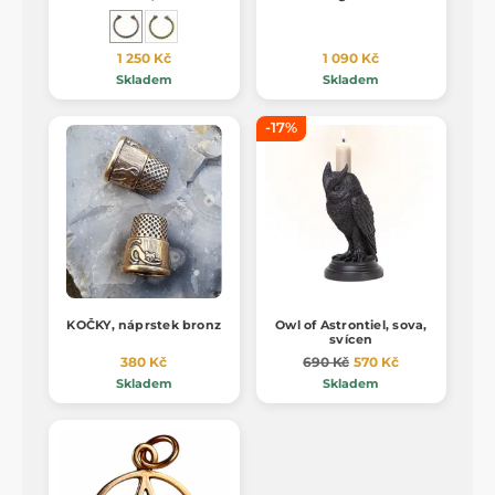
1 250 Kč
1 090 Kč
Skladem
Skladem
-17%
KOČKY, náprstek bronz
Owl of Astrontiel, sova,
svícen
380 Kč
690 Kč
570 Kč
Skladem
Skladem