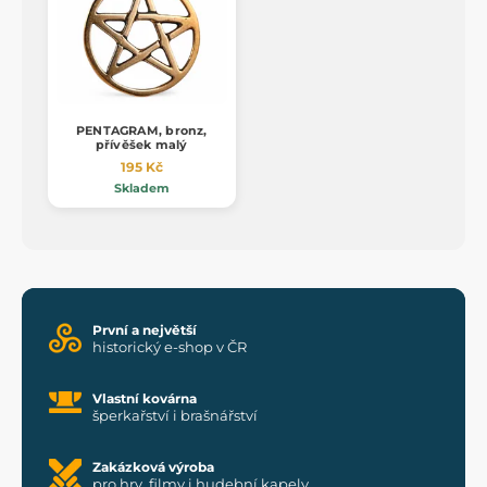
PENTAGRAM, bronz,
přívěšek malý
195 Kč
Skladem
První a největší
historický e-shop v ČR
Vlastní kovárna
šperkařství i brašnářství
Zakázková výroba
pro hry, filmy i hudební kapely