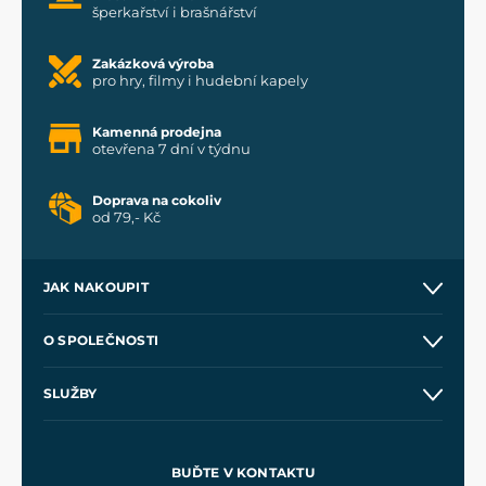
šperkařství i brašnářství
Zakázková výroba
pro hry, filmy i hudební kapely
Kamenná prodejna
otevřena 7 dní v týdnu
Doprava na cokoliv
od 79,- Kč
JAK NAKOUPIT
Kontakt a prodejny
O SPOLEČNOSTI
Obchodní podmínky
O nás
SLUŽBY
Velkoobchod
Naše dílny
Nákup na splátky
Zakázková výroba
Pro média
Meče pro Kingdom Come
BUĎTE V KONTAKTU
Volná místa