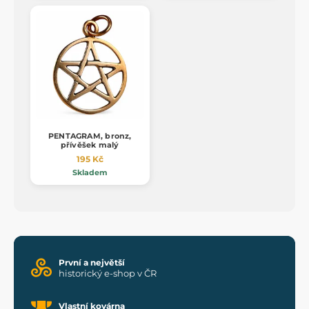
PENTAGRAM, bronz,
přívěšek malý
195 Kč
Skladem
První a největší
historický e-shop v ČR
Vlastní kovárna