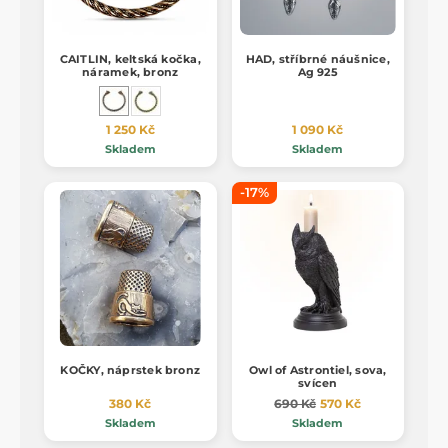
CAITLIN, keltská kočka,
HAD, stříbrné náušnice,
náramek, bronz
Ag 925
1 250 Kč
1 090 Kč
Skladem
Skladem
-17%
KOČKY, náprstek bronz
Owl of Astrontiel, sova,
svícen
380 Kč
690 Kč
570 Kč
Skladem
Skladem