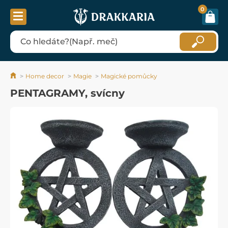
0
Home decor
Magie
Magické pomůcky
PENTAGRAMY, svícny