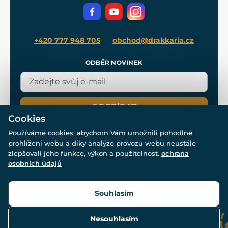
Filmový merch
Blog
+420 777 948 705
obchod@drakkaria.cz
ODBĚR NOVINEK
ODEBÍRAT
Cookies
Používáme cookies, abychom Vám umožnili pohodlné
prohlížení webu a díky analýze provozu webu neustále
zlepšovali jeho funkce, výkon a použitelnost.
ochrana
osobních údajů
© Všechna práva vyhrazena. www.drakkaria.cz 2007-2026.
Powered by
Simplia.cz
, protected by reCAPTCHA.
Souhlasím
Nesouhlasím