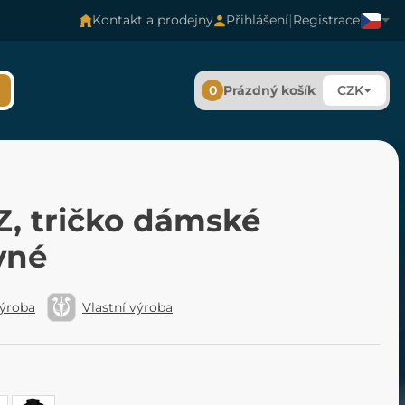
|
Kontakt a prodejny
Přihlášení
Registrace
0
Prázdný košík
CZK
Z, tričko dámské
vné
výroba
Vlastní výroba