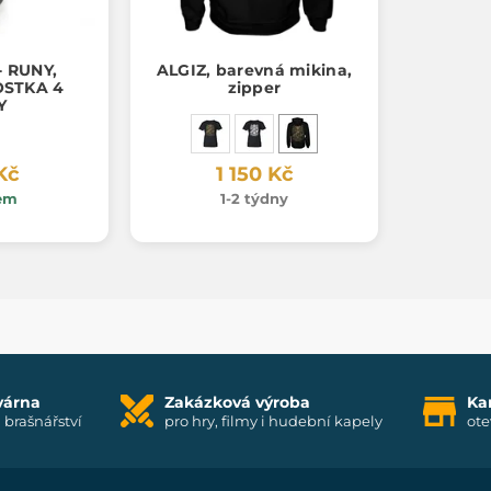
 RUNY,
ALGIZ, barevná mikina,
OSTKA 4
zipper
Y
Kč
1 150 Kč
em
1-2 týdny
várna
Zakázková výroba
Ka
i brašnářství
pro hry, filmy i hudební kapely
ote