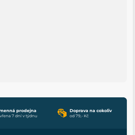
menná prodejna
Doprava na cokoliv
vřena 7 dní v týdnu
od 79,- Kč