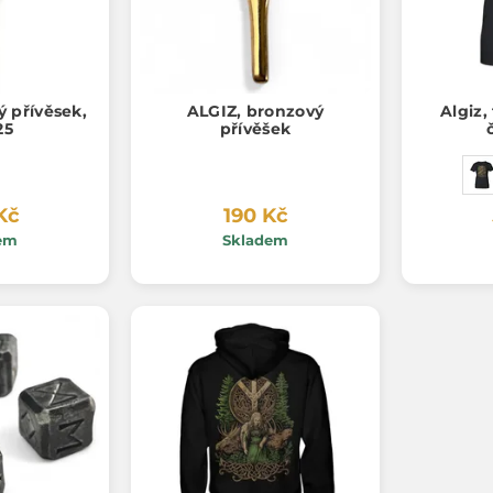
ý přívěsek,
ALGIZ, bronzový
Algiz,
25
přívěšek
Kč
190 Kč
em
Skladem