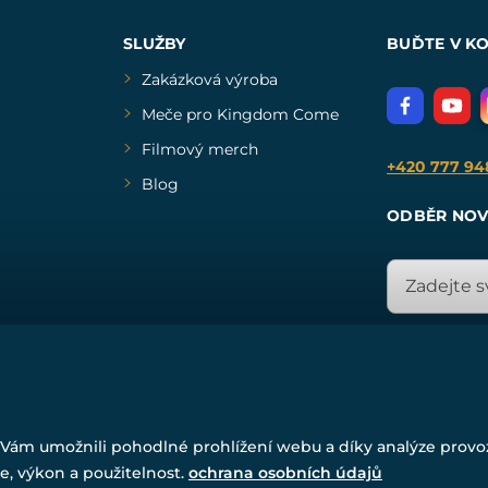
SLUŽBY
BUĎTE V K
Zakázková výroba
Meče pro Kingdom Come
Filmový merch
+420 777 94
Blog
ODBĚR NOV
© Všechna práva vyhrazena. www.drakkaria.cz 2007-2026.
Vám umožnili pohodlné prohlížení webu a díky analýze prov
Powered by
Simplia.cz
, protected by reCAPTCHA.
e, výkon a použitelnost.
ochrana osobních údajů