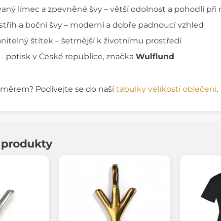
aný límec a zpevněné švy – větší odolnost a pohodlí při
střih a boční švy – moderní a dobře padnoucí vzhled
itelný štítek – šetrnější k životnímu prostředí
 - potisk v České republice, značka
Wulflund
rozměrem? Podívejte se do naší
tabulky velikostí oblečení
.
í produkty