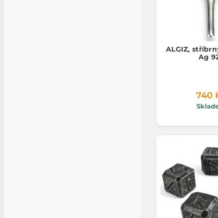
ALGIZ, stříbrn
Ag 9
740 
Sklad