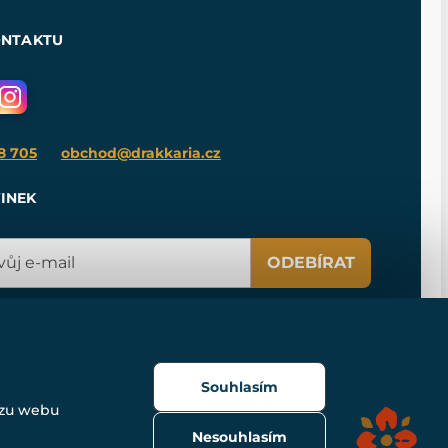
ONTAKTU
8 705
obchod@drakkaria.cz
INEK
ODEBÍRAT
Souhlasím
ozu webu
Nesouhlasím