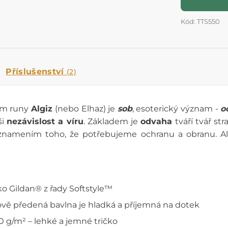
Kód: TTS550
Příslušenství
(2)
am runy
Algiz
(nebo Elhaz) je
sob
, esoterický význam -
o
ši
nezávislost a víru
. Základem je
odvaha
tváří tvář s
znamením toho, že potřebujeme ochranu a obranu. A
ko Gildan® z řady Softstyle™
vě předená bavlna je hladká a příjemná na dotek
0 g/m² – lehké a jemné tričko