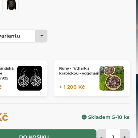
slandská
Runy - futhark s
né
krabičkou - yggdrasil
g 925
č
+ 1 200 Kč
Kč
Skladem 5-10 ks
-
+
DO KOŠÍKU