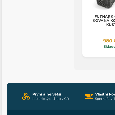
FUTHARK -
KOVANÁ K
KUS
980 
Sklad
První a největší
Vlastní ko
historický e-shop v ČR
šperkařství 