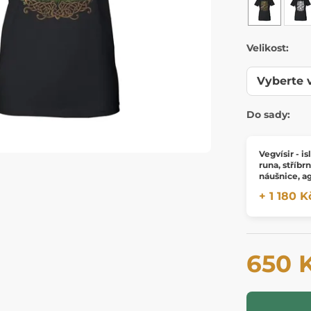
Velikost:
Do sady:
Vegvísir - i
runa, stříbr
náušnice, a
+ 1 180 K
650 