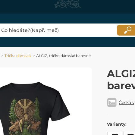
Trička dámská
ALGIZ, tričko dámské barevné
ALGI
bare
Česká 
Varianty: