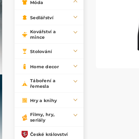
Móda
Sedlářství
Kovářství a
mince
Stolování
Home decor
Táboření a
řemesla
Hry a knihy
Filmy, hry,
seriály
České království