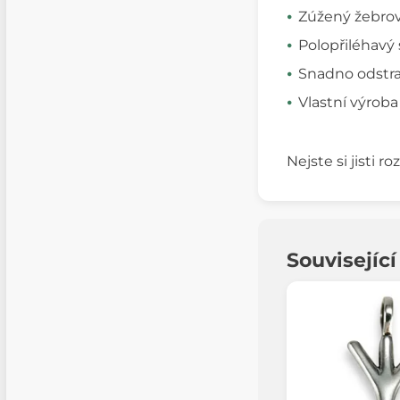
Zúžený žebrov
Polopřiléhavý 
Snadno odstran
Vlastní výroba
Nejste si jisti 
Souvisejíc