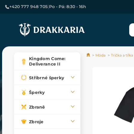
|
+420 777 948 705
Po - Pá: 8:30 - 16h
Móda
Trička a tílka
Kingdom Come:
Deliverance II
Stříbrné šperky
Šperky
Zbraně
Zbroje