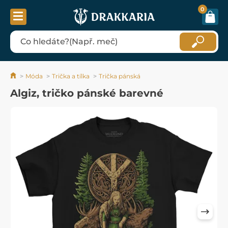
0
Móda
Trička a tílka
Trička pánská
Algiz, tričko pánské barevné