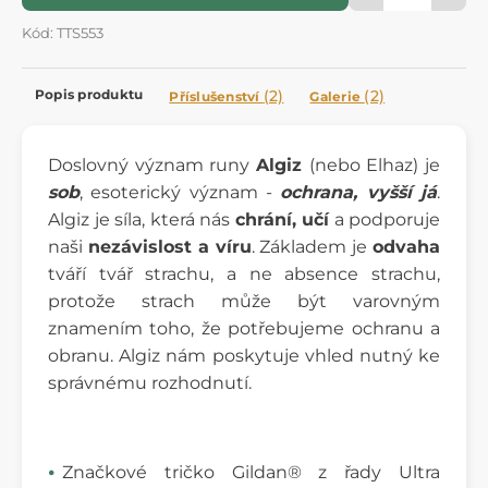
Kód: TTS553
Popis produktu
(2)
(2)
Příslušenství
Galerie
Doslovný význam runy
Algiz
(nebo Elhaz) je
sob
, esoterický význam -
ochrana, vyšší já
.
Algiz je síla, která nás
chrání, učí
a podporuje
naši
nezávislost a víru
. Základem je
odvaha
tváří tvář strachu, a ne absence strachu,
protože strach může být varovným
znamením toho, že potřebujeme ochranu a
obranu. Algiz nám poskytuje vhled nutný ke
správnému rozhodnutí.
Značkové tričko Gildan® z řady Ultra