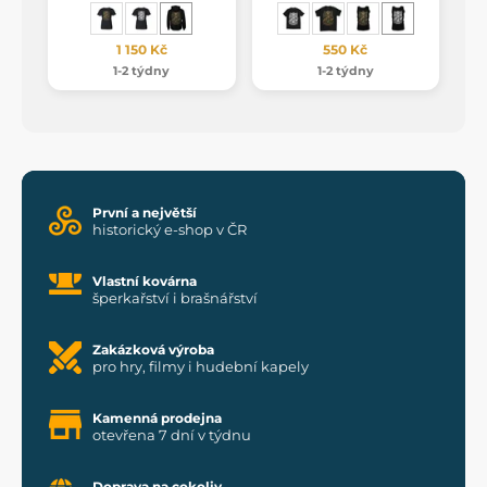
1 150 Kč
550 Kč
1-2 týdny
1-2 týdny
První a největší
historický e-shop v ČR
Vlastní kovárna
šperkařství i brašnářství
Zakázková výroba
pro hry, filmy i hudební kapely
Kamenná prodejna
otevřena 7 dní v týdnu
Doprava na cokoliv