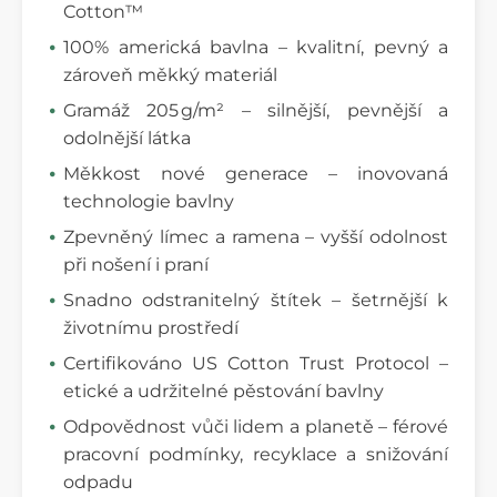
Cotton™
100% americká bavlna – kvalitní, pevný a
zároveň měkký materiál
Gramáž 205 g/m² – silnější, pevnější a
odolnější látka
Měkkost nové generace – inovovaná
technologie bavlny
Zpevněný límec a ramena – vyšší odolnost
při nošení i praní
Snadno odstranitelný štítek – šetrnější k
životnímu prostředí
Certifikováno US Cotton Trust Protocol –
etické a udržitelné pěstování bavlny
Odpovědnost vůči lidem a planetě – férové
pracovní podmínky, recyklace a snižování
odpadu