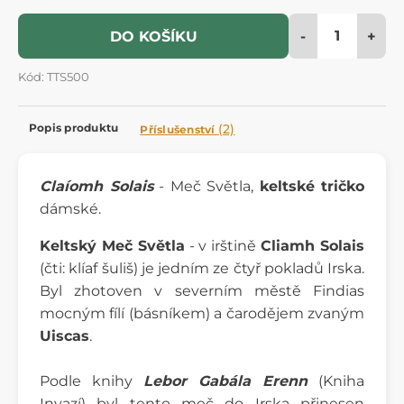
-
+
DO KOŠÍKU
Kód: TTS500
Popis produktu
(2)
Příslušenství
Claíomh Solais
- Meč Světla,
keltské tričko
dámské.
Keltský Meč Světla
- v irštině
Cliamh Solais
(čti: klíaf šuliš) je jedním ze čtyř pokladů Irska.
Byl zhotoven v severním městě Findias
mocným fílí (básníkem) a čarodějem zvaným
Uiscas
.
Podle knihy
Lebor Gabála Erenn
(Kniha
Invazí) byl tento meč do Irska přinesen