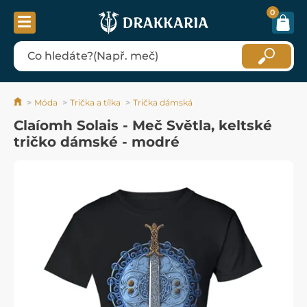
0
Móda
Trička a tílka
Trička dámská
Claíomh Solais - Meč Světla, keltské
tričko dámské - modré