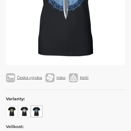
Česká výroba
Irsko
Kelti
Varianty:
Velikost: