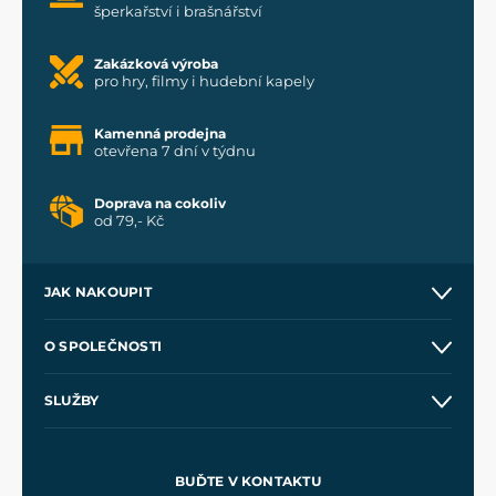
šperkařství i brašnářství
Zakázková výroba
pro hry, filmy i hudební kapely
Kamenná prodejna
otevřena 7 dní v týdnu
Doprava na cokoliv
od 79,- Kč
JAK NAKOUPIT
Kontakt a prodejny
O SPOLEČNOSTI
Obchodní podmínky
O nás
SLUŽBY
Velkoobchod
Naše dílny
Nákup na splátky
Zakázková výroba
Pro média
Meče pro Kingdom Come
BUĎTE V KONTAKTU
Volná místa