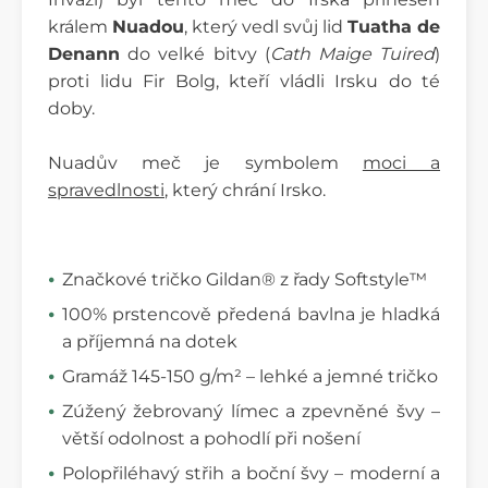
králem
Nuadou
, který vedl svůj lid
Tuatha de
Denann
do velké bitvy (
Cath Maige Tuired
)
proti lidu Fir Bolg, kteří vládli Irsku do té
doby.
Nuadův meč je symbolem
moci a
spravedlnosti
, který chrání Irsko.
Značkové tričko Gildan® z řady Softstyle™
100% prstencově předená bavlna je hladká
a příjemná na dotek
Gramáž 145-150 g/m² – lehké a jemné tričko
Zúžený žebrovaný límec a zpevněné švy –
větší odolnost a pohodlí při nošení
Polopřiléhavý střih a boční švy – moderní a