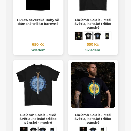
FREYA severská Bohyně
Claíomh Solais - Meč
dámské tričko barevné
Světla, keltské tričko
pánské
650 Kč
550 Kč
Skladem
Skladem
Claíomh Solais - Meč
Claíomh Solais - Meč
Světla, keltské tričko
Světla, keltské tričko
pánské - modré
pánské