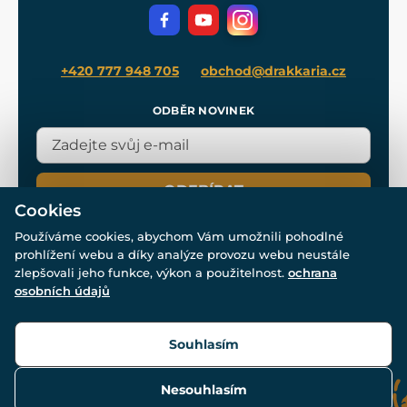
Filmový merch
Blog
+420 777 948 705
obchod@drakkaria.cz
ODBĚR NOVINEK
ODEBÍRAT
Cookies
Používáme cookies, abychom Vám umožnili pohodlné
prohlížení webu a díky analýze provozu webu neustále
zlepšovali jeho funkce, výkon a použitelnost.
ochrana
osobních údajů
© Všechna práva vyhrazena. www.drakkaria.cz 2007-2026.
Powered by
Simplia.cz
, protected by reCAPTCHA.
Souhlasím
Nesouhlasím