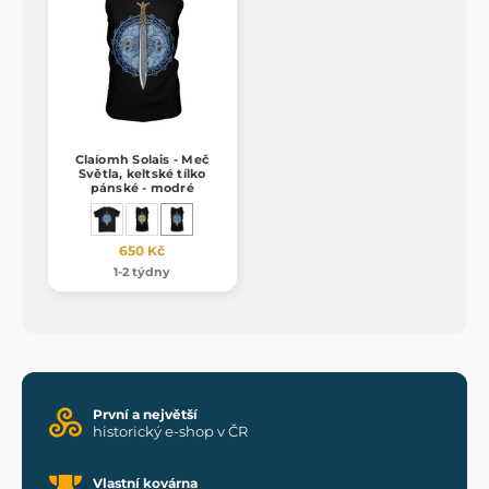
Claíomh Solais - Meč
Světla, keltské tílko
pánské - modré
650 Kč
1-2 týdny
První a největší
historický e-shop v ČR
Vlastní kovárna