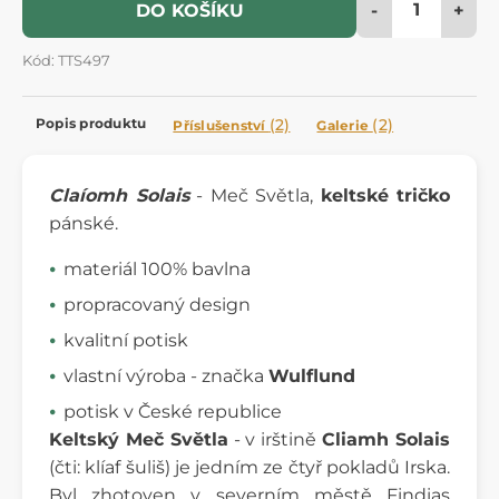
-
+
DO KOŠÍKU
Kód: TTS497
Popis produktu
(2)
(2)
Příslušenství
Galerie
Claíomh Solais
- Meč Světla,
keltské tričko
pánské.
materiál 100% bavlna
propracovaný design
kvalitní potisk
vlastní výroba - značka
Wulflund
potisk v České republice
Keltský Meč Světla
- v irštině
Cliamh Solais
(čti: klíaf šuliš) je jedním ze čtyř pokladů Irska.
Byl zhotoven v severním městě Findias