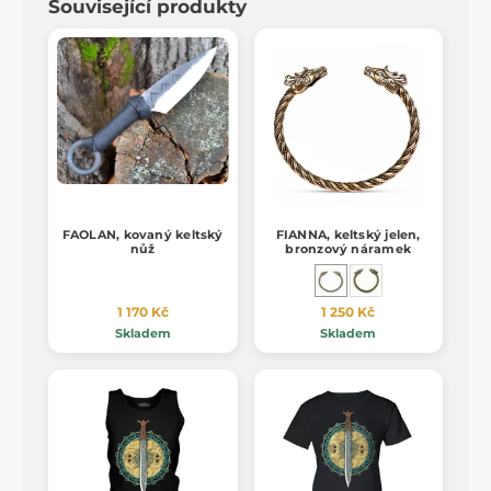
Související produkty
FAOLAN, kovaný keltský
FIANNA, keltský jelen,
nůž
bronzový náramek
1 170 Kč
1 250 Kč
Skladem
Skladem