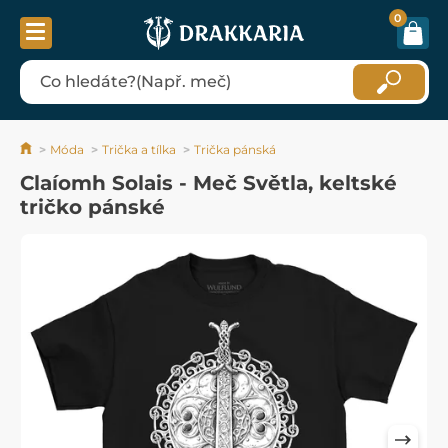
0
Móda
Trička a tílka
Trička pánská
Claíomh Solais - Meč Světla, keltské
tričko pánské