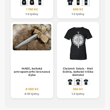
1 150 Kč
650 Kč
1-2 týdny
1-2 týdny
MAEG, keltská
Claíomh Solais - Meč
antropomorfní bronzová
Světla, keltské tričko
dýka
dámské
8 500 Kč
550 Kč
6-10 týdny
1-2 týdny