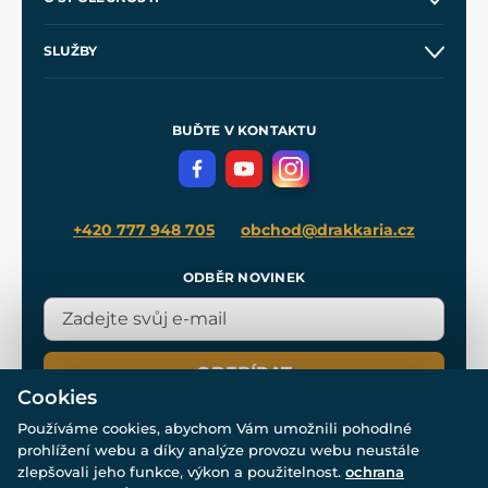
Obchodní podmínky
O nás
SLUŽBY
Velkoobchod
Naše dílny
Nákup na splátky
Zakázková výroba
Pro média
Meče pro Kingdom Come
BUĎTE V KONTAKTU
Volná místa
Filmový merch
Blog
+420 777 948 705
obchod@drakkaria.cz
ODBĚR NOVINEK
ODEBÍRAT
Cookies
Používáme cookies, abychom Vám umožnili pohodlné
prohlížení webu a díky analýze provozu webu neustále
zlepšovali jeho funkce, výkon a použitelnost.
ochrana