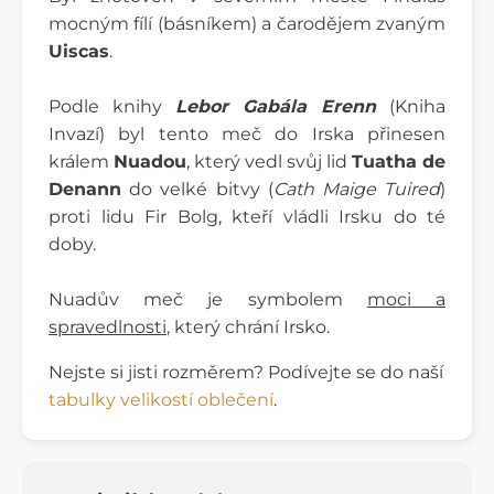
mocným fílí (básníkem) a čarodějem zvaným
Uiscas
.
Podle knihy
Lebor Gabála Erenn
(Kniha
Invazí) byl tento meč do Irska přinesen
králem
Nuadou
, který vedl svůj lid
Tuatha de
Denann
do velké bitvy (
Cath Maige Tuired
)
proti lidu Fir Bolg, kteří vládli Irsku do té
doby.
Nuadův meč je symbolem
moci a
spravedlnosti
, který chrání Irsko.
Nejste si jisti rozměrem? Podívejte se do naší
tabulky velikostí oblečení
.