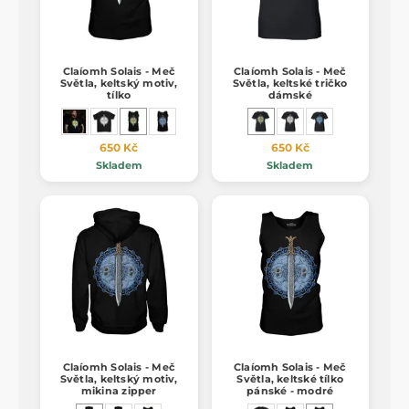
Claíomh Solais - Meč
Claíomh Solais - Meč
Světla, keltský motiv,
Světla, keltské tričko
tílko
dámské
650 Kč
650 Kč
Skladem
Skladem
Claíomh Solais - Meč
Claíomh Solais - Meč
Světla, keltský motiv,
Světla, keltské tílko
mikina zipper
pánské - modré