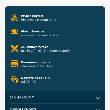
První a největší
historický e-shop v ČR
Vlastní kovárna
šperkařství i brašnářství
Zakázková výroba
pro hry, filmy i hudební kapely
Kamenná prodejna
otevřena 7 dní v týdnu
Doprava na cokoliv
od 79,- Kč
JAK NAKOUPIT
Kontakt a prodejny
O SPOLEČNOSTI