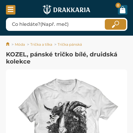
0
Móda
Trička a tílka
Trička pánská
KOZEL, pánské tričko bílé, druidská
kolekce