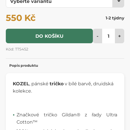
550 Kč
1-2 týdny
-
+
DO KOŠÍKU
Kód: TTS452
Popis produktu
KOZEL
, pánské
tričko
v bílé barvě, druidská
kolekce.
Značkové tričko Gildan® z řady Ultra
Cotton™