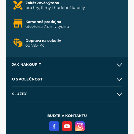
Zakázková výroba
pro hry, filmy i hudební kapely
Kamenná prodejna
otevřena 7 dní v týdnu
Doprava na cokoliv
od 79,- Kč
JAK NAKOUPIT
Kontakt a prodejny
O SPOLEČNOSTI
Obchodní podmínky
O nás
SLUŽBY
Velkoobchod
Naše dílny
Nákup na splátky
Zakázková výroba
Pro média
Meče pro Kingdom Come
BUĎTE V KONTAKTU
Volná místa
Filmový merch
Blog