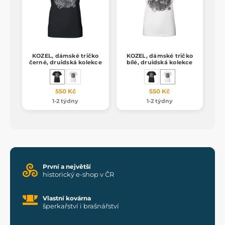
KOZEL, dámské tričko
KOZEL, dámské tričko
černé, druidská kolekce
bílé, druidská kolekce
550 Kč
550 Kč
1-2 týdny
1-2 týdny
První a největší
historický e-shop v ČR
Vlastní kovárna
šperkařství i brašnářství