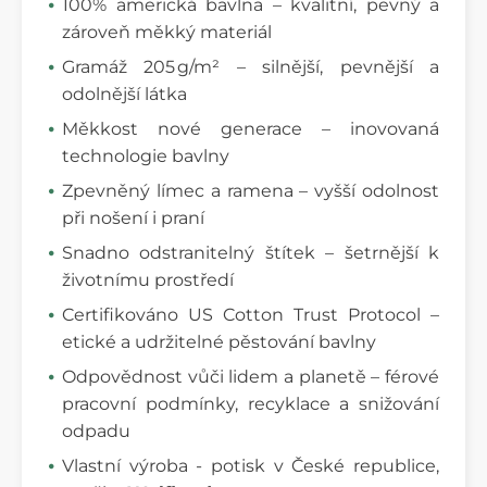
100% americká bavlna – kvalitní, pevný a
zároveň měkký materiál
Gramáž 205 g/m² – silnější, pevnější a
odolnější látka
Měkkost nové generace – inovovaná
technologie bavlny
Zpevněný límec a ramena – vyšší odolnost
při nošení i praní
Snadno odstranitelný štítek – šetrnější k
životnímu prostředí
Certifikováno US Cotton Trust Protocol –
etické a udržitelné pěstování bavlny
Odpovědnost vůči lidem a planetě – férové
pracovní podmínky, recyklace a snižování
odpadu
Vlastní výroba - potisk v České republice,