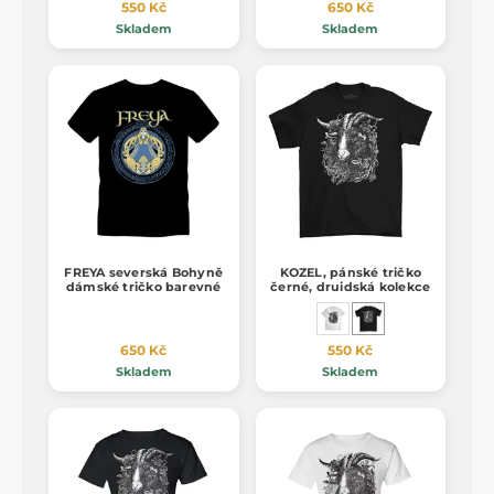
550 Kč
650 Kč
Skladem
Skladem
FREYA severská Bohyně
KOZEL, pánské tričko
dámské tričko barevné
černé, druidská kolekce
650 Kč
550 Kč
Skladem
Skladem