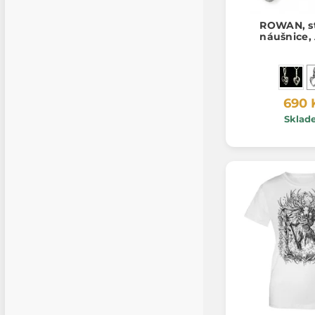
ROWAN, st
náušnice,
690 
Sklad