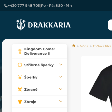
|
+420 777 948 705
Po - Pá: 8:30 - 16h
Móda
Trička a tílka
Kingdom Come:
Deliverance II
Stříbrné šperky
Šperky
Zbraně
Zbroje