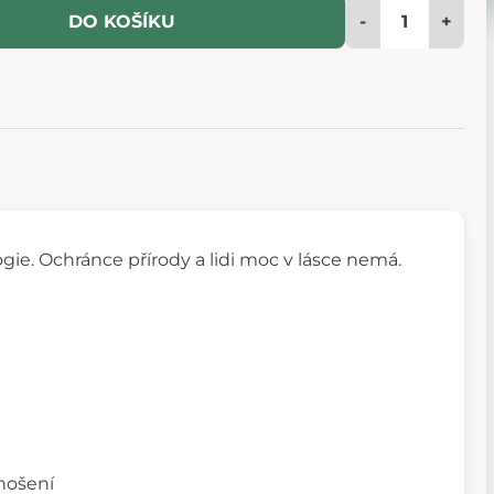
-
+
DO KOŠÍKU
ie. Ochránce přírody a lidi moc v lásce nemá.
 nošení