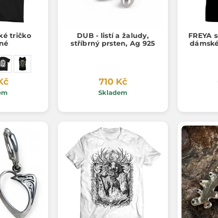
ké tričko
DUB - listí a žaludy,
FREYA s
né
stříbrný prsten, Ag 925
dámské
Kč
710 Kč
em
Skladem