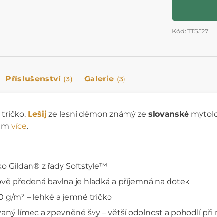
Kód: TTS527
Příslušenství
Galerie
(3)
(3)
 tričko.
Lešij
ze lesní démon známý ze
slovanské
mytolog
něm
více
.
ko Gildan® z řady Softstyle™
vě předená bavlna je hladká a příjemná na dotek
0 g/m² – lehké a jemné tričko
aný límec a zpevněné švy – větší odolnost a pohodlí při