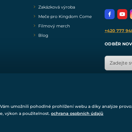
Zakázková výroba
Meče pro Kingdom Come
Filmový merch
+420 777 94
Blog
ODBĚR NOV
© Všechna práva vyhrazena. www.drakkaria.cz 2007-2026.
Vám umožnili pohodlné prohlížení webu a díky analýze prov
Powered by
Simplia.cz
, protected by reCAPTCHA.
e, výkon a použitelnost.
ochrana osobních údajů