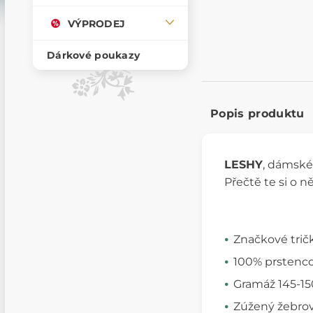
VÝPRODEJ
Dárkové poukazy
Popis produktu
LESHY
, dámské
Přečtě te si o 
Značkové trič
100% prstenco
Gramáž 145-15
Zúžený žebrov