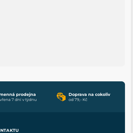
menná prodejna
Doprava na cokoliv
vřena 7 dní v týdnu
od 79,- Kč
ONTAKTU