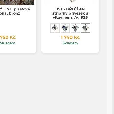
 LIST, plášťová
LIST - BŘEČŤAN,
ona, bronz
stříbrný přívěsek s
vltavínem, Ag 925
750 Kč
1 740 Kč
Skladem
Skladem