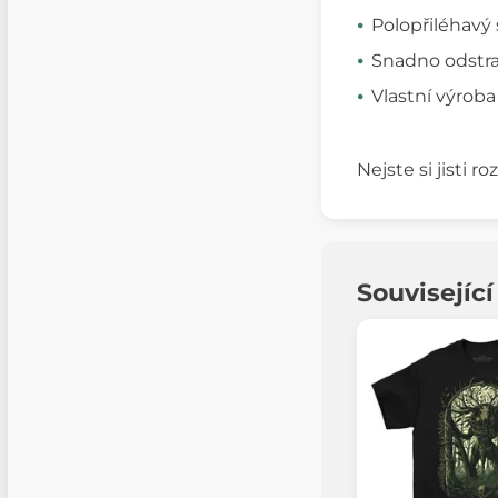
Polopřiléhavý 
Snadno odstran
Vlastní výroba
Nejste si jisti 
Souvisejíc