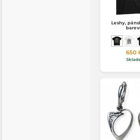
Leshy, páns
barev
650 
Sklad