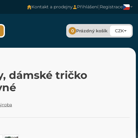
|
Kontakt a prodejny
Přihlášení
Registrace
0
Prázdný košík
CZK
y, dámské tričko
vné
výroba