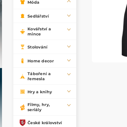
Móda
Sedlářství
Kovářství a
mince
Stolování
Home decor
Táboření a
řemesla
Hry a knihy
Filmy, hry,
seriály
České království