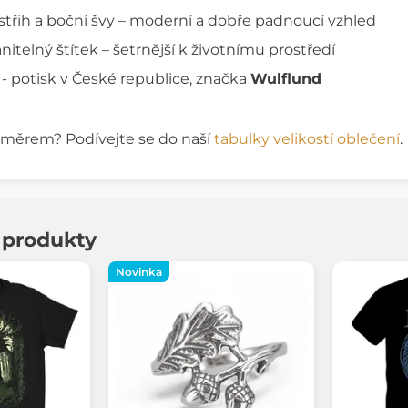
střih a boční švy – moderní a dobře padnoucí vzhled
itelný štítek – šetrnější k životnímu prostředí
 - potisk v České republice, značka
Wulflund
rozměrem? Podívejte se do naší
tabulky velikostí oblečení
.
í produkty
Novinka