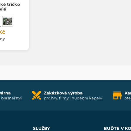
ké tričko
ílé
Kč
dny
várna
Zakázková výroba
Ka
i brašnářství
pro hry, filmy i hudební kapely
ote
SLUŽBY
BUĎTE V K