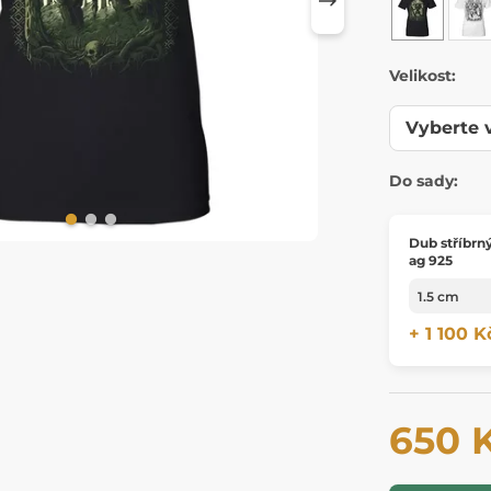
Velikost:
Do sady:
Dub stříbrný
ag 925
+ 1 100 K
650 