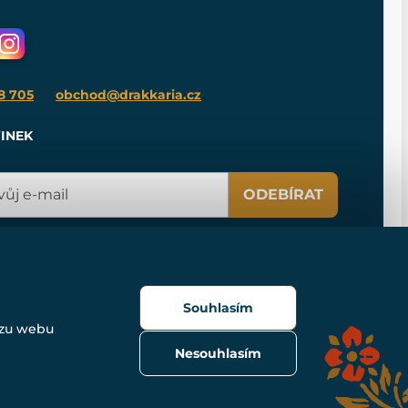
8 705
obchod@drakkaria.cz
INEK
ODEBÍRAT
Souhlasím
ozu webu
Nesouhlasím