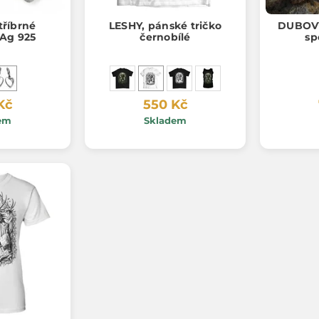
říbrné
LESHY, pánské tričko
DUBOVÝ
 Ag 925
černobílé
sp
Kč
550 Kč
em
Skladem