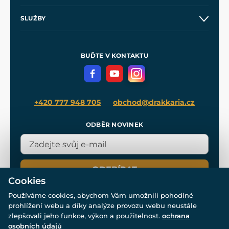
Obchodní podmínky
O nás
SLUŽBY
Velkoobchod
Naše dílny
Nákup na splátky
Zakázková výroba
Pro média
Meče pro Kingdom Come
BUĎTE V KONTAKTU
Volná místa
Filmový merch
Blog
+420 777 948 705
obchod@drakkaria.cz
ODBĚR NOVINEK
ODEBÍRAT
Cookies
Používáme cookies, abychom Vám umožnili pohodlné
prohlížení webu a díky analýze provozu webu neustále
zlepšovali jeho funkce, výkon a použitelnost.
ochrana
osobních údajů