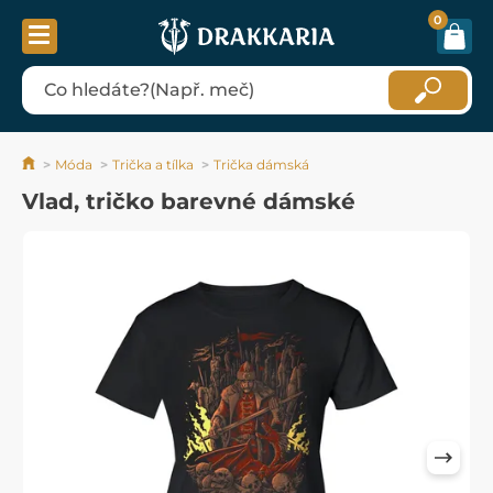
0
Móda
Trička a tílka
Trička dámská
Vlad, tričko barevné dámské