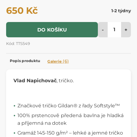
650 Kč
1-2 týdny
-
+
DO KOŠÍKU
Kód: TTS549
Popis produktu
(6)
Galerie
Vlad Napichovač
, tričko.
Značkové tričko Gildan® z řady Softstyle™
100% prstencově předená bavlna je hladká
a příjemná na dotek
Gramáž 145-150 g/m² – lehké a jemné tričko