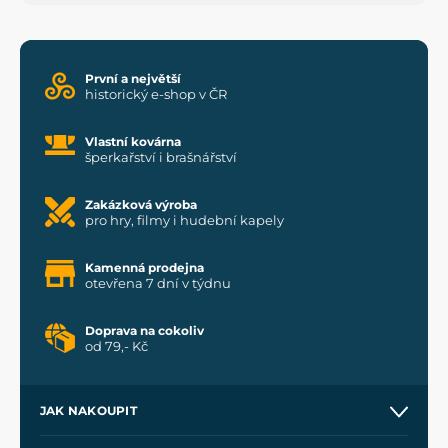
První a největší
historický e-shop v ČR
Vlastní kovárna
šperkařství i brašnářství
Zakázková výroba
pro hry, filmy i hudební kapely
Kamenná prodejna
otevřena 7 dní v týdnu
Doprava na cokoliv
od 79,- Kč
JAK NAKOUPIT
Kontakt a prodejny