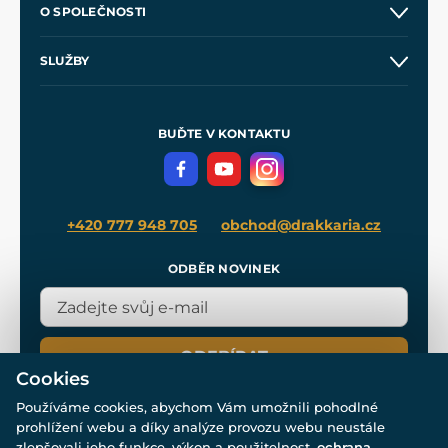
O SPOLEČNOSTI
Obchodní podmínky
O nás
SLUŽBY
Velkoobchod
Naše dílny
Nákup na splátky
Zakázková výroba
Pro média
Meče pro Kingdom Come
BUĎTE V KONTAKTU
Volná místa
Filmový merch
Blog
+420 777 948 705
obchod@drakkaria.cz
ODBĚR NOVINEK
ODEBÍRAT
Cookies
Používáme cookies, abychom Vám umožnili pohodlné
prohlížení webu a díky analýze provozu webu neustále
zlepšovali jeho funkce, výkon a použitelnost.
ochrana