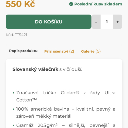
550 Kč
Poslední kusy skladem
-
+
DO KOŠÍKU
Kód: TTS421
Popis produktu
(2)
(5)
Příslušenství
Galerie
Slovanský válečník
s vlčí duší.
Značkové tričko Gildan® z řady Ultra
Cotton™
100% americká bavlna – kvalitní, pevný a
zároveň měkký materiál
Gramáž 205 g/m² – silnější, pevnější a