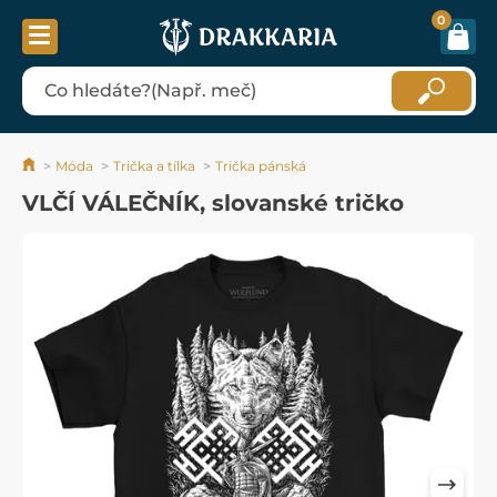
0
Móda
Trička a tílka
Trička pánská
VLČÍ VÁLEČNÍK, slovanské tričko