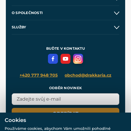
Kontakt a prodejny
O SPOLEČNOSTI
Obchodní podmínky
O nás
SLUŽBY
Velkoobchod
Naše dílny
Nákup na splátky
Zakázková výroba
Pro média
Meče pro Kingdom Come
BUĎTE V KONTAKTU
Volná místa
Filmový merch
Blog
+420 777 948 705
obchod@drakkaria.cz
ODBĚR NOVINEK
ODEBÍRAT
Cookies
Používáme cookies, abychom Vám umožnili pohodlné