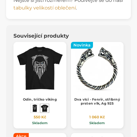
Nejste si jisti rozměrem? Podívejte se do naší
tabulky velikostí oblečení
.
Související produkty
Novinka
Odin, tričko viking
Dva vlci - Fenrir, stříbrný
prsten vlk, Ag 925
550 Kč
1 060 Kč
Skladem
Skladem
Akce