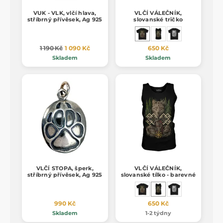
VUK - VLK, vlčí hlava,
VLČÍ VÁLEČNÍK,
stříbrný přívěsek, Ag 925
slovanské tričko
1 190 Kč
1 090 Kč
650 Kč
Skladem
Skladem
VLČÍ STOPA, šperk,
VLČÍ VÁLEČNÍK,
stříbrný přívěsek, Ag 925
slovanské tílko - barevné
990 Kč
650 Kč
Skladem
1-2 týdny