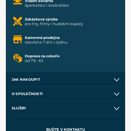
Vlastní kovárna
šperkařství i brašnářství
Zakázková výroba
pro hry, filmy i hudební kapely
Kamenná prodejna
otevřena 7 dní v týdnu
Doprava na cokoliv
od 79,- Kč
JAK NAKOUPIT
Kontakt a prodejny
O SPOLEČNOSTI
Obchodní podmínky
O nás
SLUŽBY
Velkoobchod
Naše dílny
Nákup na splátky
Zakázková výroba
Pro média
Meče pro Kingdom Come
BUĎTE V KONTAKTU