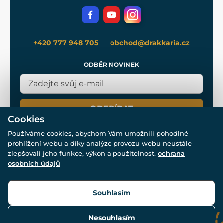
Volná místa
Filmový merch
Blog
+420 777 948 705
obchod@drakkaria.cz
ODBĚR NOVINEK
ODEBÍRAT
Cookies
Používáme cookies, abychom Vám umožnili pohodlné
prohlížení webu a díky analýze provozu webu neustále
zlepšovali jeho funkce, výkon a použitelnost.
ochrana
osobních údajů
© Všechna práva vyhrazena. www.drakkaria.cz 2007-2026.
Powered by
Simplia.cz
, protected by reCAPTCHA.
Souhlasím
Nesouhlasím