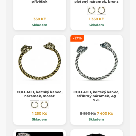
přívěšek
pletený náramek, bronz
350 Kč
1 350 Kč
Skladem
Skladem
-17%
COLLACH, keltský kanec,
COLLACH, keltský kanec,
náramek, mosaz
stříbrný náramek, Ag
925
1 250 Kč
8 890 Kč
7 400 Kč
Skladem
Skladem