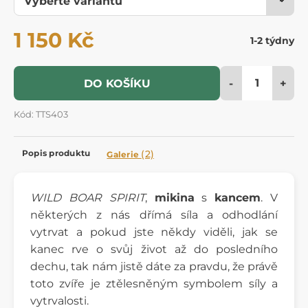
1 150 Kč
1-2 týdny
-
+
DO KOŠÍKU
Kód: TTS403
Popis produktu
(2)
Galerie
WILD BOAR SPIRIT
,
mikina
s
kancem
. V
některých z nás dřímá síla a odhodlání
vytrvat a pokud jste někdy viděli, jak se
kanec rve o svůj život až do posledního
dechu, tak nám jistě dáte za pravdu, že právě
toto zvíře je ztělesněným symbolem síly a
vytrvalosti.