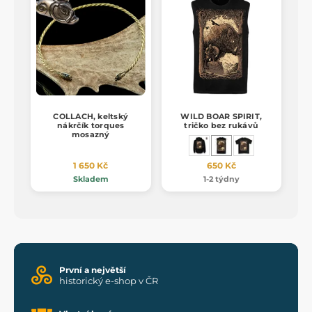
COLLACH, keltský
WILD BOAR SPIRIT,
nákrčík torques
tričko bez rukávů
mosazný
1 650 Kč
650 Kč
Skladem
1-2 týdny
První a největší
historický e-shop v ČR