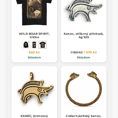
WILD BOAR SPIRIT,
Kanec, stříbrný přívěsek,
tričko
Ag 925
650 Kč
1 180 Kč
1 070 Kč
Skladem
Skladem
KANEC, bronzový
Collach,keltský kanec,