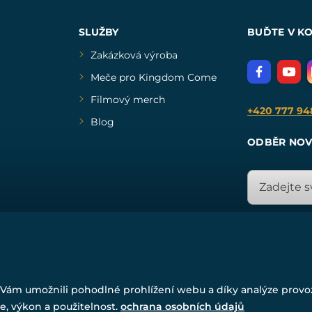
SLUŽBY
BUĎTE V K
Zakázková výroba
Meče pro Kingdom Come
Filmový merch
+420 777 94
Blog
ODBĚR NOV
© Všechna práva vyhrazena. www.drakkaria.cz 2007-2026.
Vám umožnili pohodlné prohlížení webu a díky analýze prov
Powered by
Simplia.cz
, protected by reCAPTCHA.
e, výkon a použitelnost.
ochrana osobních údajů