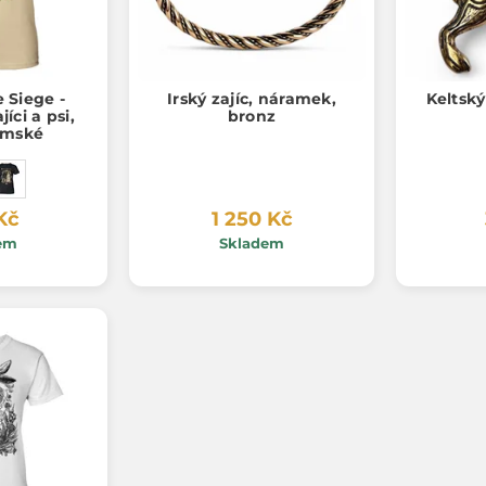
 Siege -
Irský zajíc, náramek,
Keltský
íci a psi,
bronz
ámské
Kč
1 250 Kč
em
Skladem