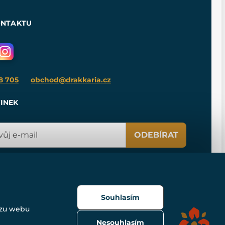
ONTAKTU
8 705
obchod@drakkaria.cz
INEK
ODEBÍRAT
Souhlasím
ozu webu
Nesouhlasím