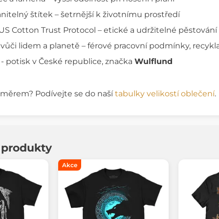
itelný štítek – šetrnější k životnímu prostředí
US Cotton Trust Protocol – etické a udržitelné pěstování
ůči lidem a planetě – férové pracovní podmínky, recykl
 - potisk v České republice, značka
Wulflund
rozměrem? Podívejte se do naší
tabulky velikostí oblečení
.
í produkty
Akce