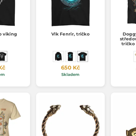
o viking
Vlk Fenrir, tričko
Doggy
středov
tričko
Kč
650 Kč
em
Skladem