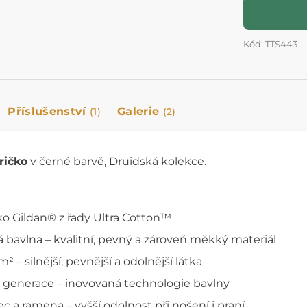
Kód: TTS443
Příslušenství
Galerie
(1)
(2)
ričko
v černé barvě, Druidská kolekce.
ko Gildan® z řady Ultra Cotton™
 bavlna – kvalitní, pevný a zároveň měkký materiál
 – silnější, pevnější a odolnější látka
generace – inovovaná technologie bavlny
 a ramena – vyšší odolnost při nošení i praní