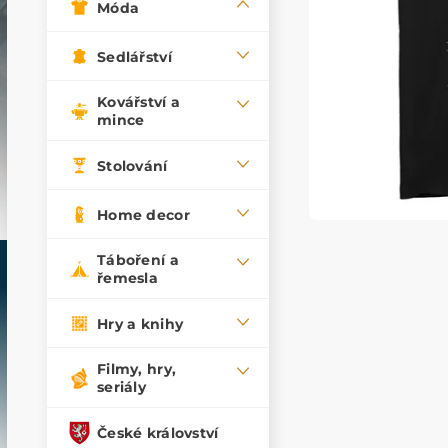
Móda
Sedlářství
Kovářství a
mince
Stolování
Home decor
Táboření a
řemesla
Hry a knihy
Filmy, hry,
seriály
České království