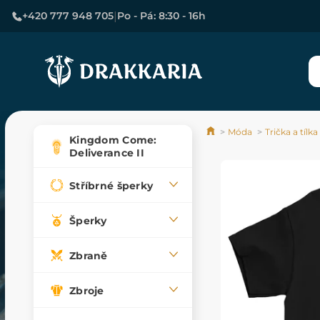
|
+420 777 948 705
Po - Pá: 8:30 - 16h
Móda
Trička a tílka
Kingdom Come:
Deliverance II
Stříbrné šperky
Šperky
Zbraně
Zbroje