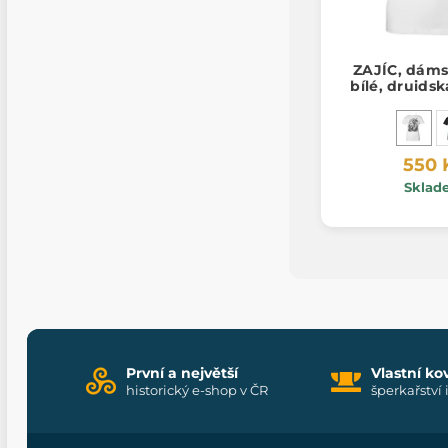
ZAJÍC, dáms
bílé, druids
550 
Sklad
První a největší
Vlastní ko
historický e-shop v ČR
šperkařství 