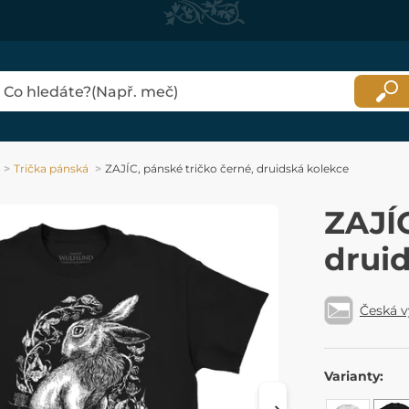
Trička pánská
ZAJÍC, pánské tričko černé, druidská kolekce
ZAJÍC
drui
Česká 
Varianty: