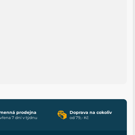
menná prodejna
Doprava na cokoliv
vřena 7 dní v týdnu
od 79,- Kč