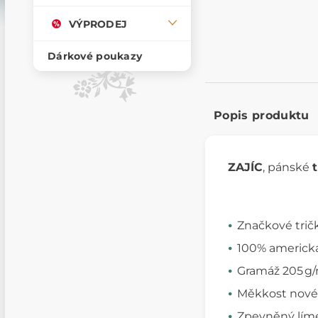
VÝPRODEJ
Dárkové poukazy
Popis produktu
ZAJÍC
, pánské
t
Značkové trič
100% americká
Gramáž 205 g/m²
Měkkost nové 
Zpevněný límec