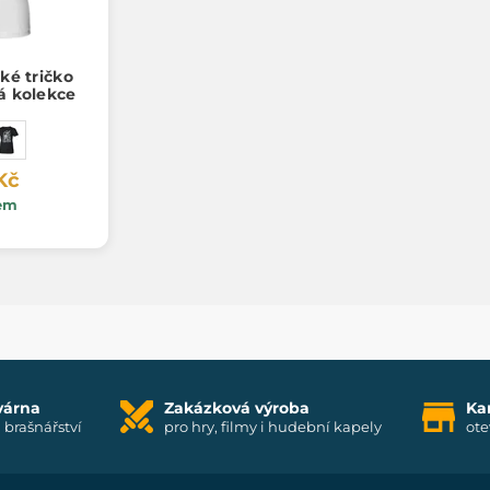
ké tričko
ká kolekce
Kč
em
várna
Zakázková výroba
Ka
i brašnářství
pro hry, filmy i hudební kapely
ote