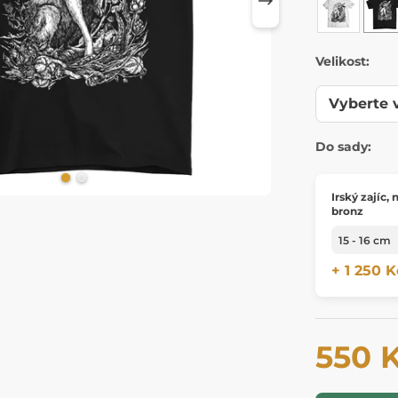
Velikost:
Do sady:
Irský zajíc,
bronz
+ 1 250 K
550 