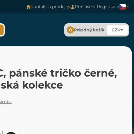
|
Kontakt a prodejny
Přihlášení
Registrace
0
Prázdný košík
CZK
, pánské tričko černé,
dská kolekce
výroba