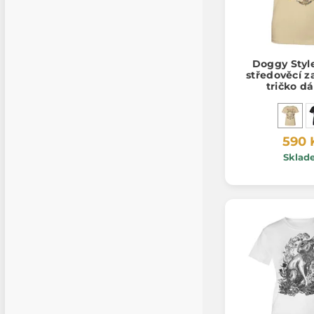
Doggy Style
středověcí zaj
tričko d
590 
Sklad