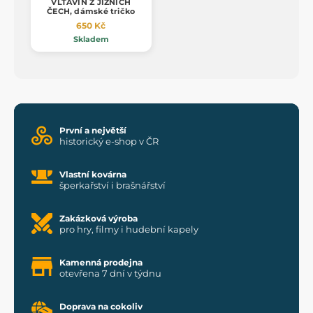
VLTAVÍN Z JIŽNÍCH
ČECH, dámské tričko
650 Kč
Skladem
První a největší
historický e-shop v ČR
Vlastní kovárna
šperkařství i brašnářství
Zakázková výroba
pro hry, filmy i hudební kapely
Kamenná prodejna
otevřena 7 dní v týdnu
Doprava na cokoliv