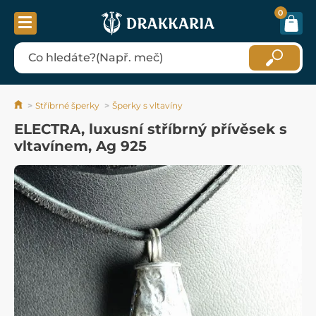
0
Stříbrné šperky
Šperky s vltavíny
ELECTRA, luxusní stříbrný přívěsek s
vltavínem, Ag 925