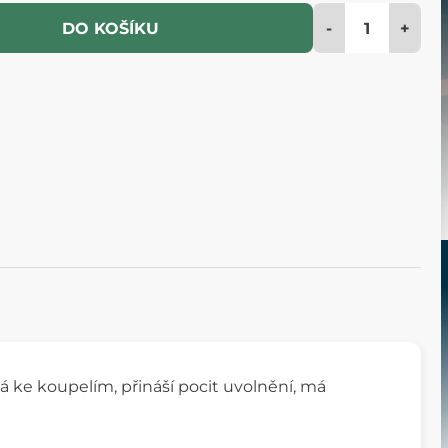
-
+
DO KOŠÍKU
á ke koupelím, přináší pocit uvolnění, má