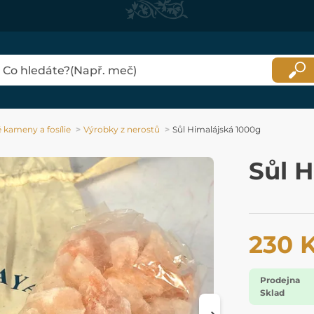
 kameny a fosílie
Výrobky z nerostů
Sůl Himalájská 1000g
Sůl 
230 
Prodejna
Sklad