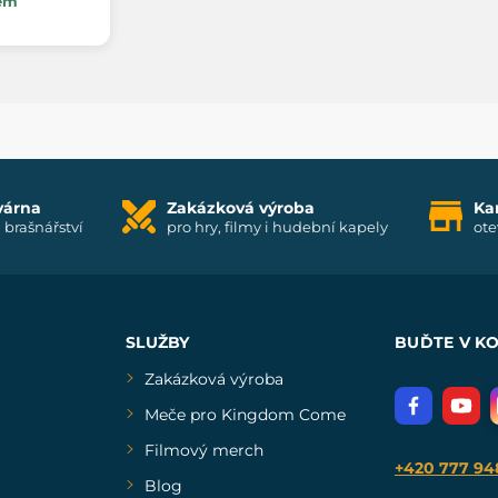
em
várna
Zakázková výroba
Ka
i brašnářství
pro hry, filmy i hudební kapely
ote
SLUŽBY
BUĎTE V K
Zakázková výroba
Meče pro Kingdom Come
Filmový merch
+420 777 94
Blog