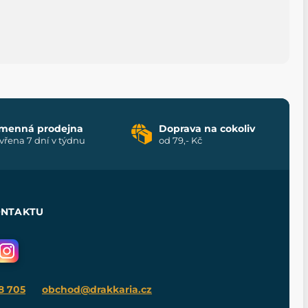
menná prodejna
Doprava na cokoliv
vřena 7 dní v týdnu
od 79,- Kč
ONTAKTU
8 705
obchod@drakkaria.cz