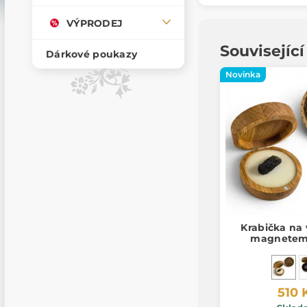
VÝPRODEJ
Souvisejíc
Dárkové poukazy
Novinka
Krabička na 
magnetem,
510 