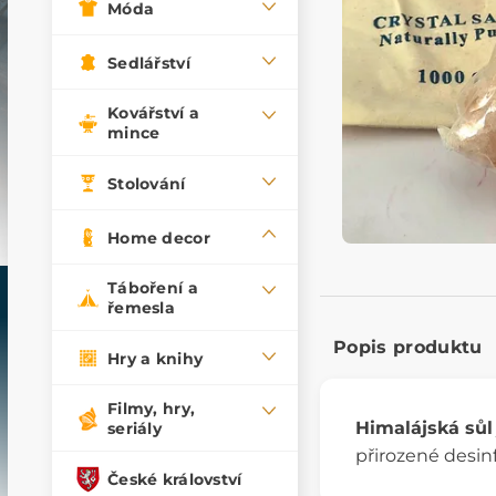
Móda
Sedlářství
Kovářství a
mince
Stolování
Home decor
Táboření a
řemesla
Popis produktu
Hry a knihy
Filmy, hry,
Himalájská sůl
seriály
přirozené desinf
České království