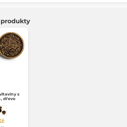
í produkty
vltavíny s
 dřevo
Kč