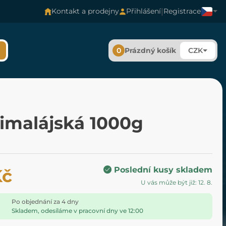
|
Kontakt a prodejny
Přihlášení
Registrace
0
Prázdný košík
CZK
Himalájská 1000g
Poslední kusy skladem
Kč
U vás může být již: 12. 8.
Po objednání za 4 dny
Skladem, odesíláme v pracovní dny ve 12:00