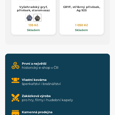
Vyšehradský gryf,
GRYF, stříbrný přívěsek,
přívěsek, staromosaz
Ag 925
135 Kč
1 050 Kč
Skladem
Skladem
První a největší
historický e-shop v ČR
Vlastní kovárna
šperkařství i brašnářství
Zakázková výroba
pro hry, filmy i hudební kapely
Kamenná prodejna