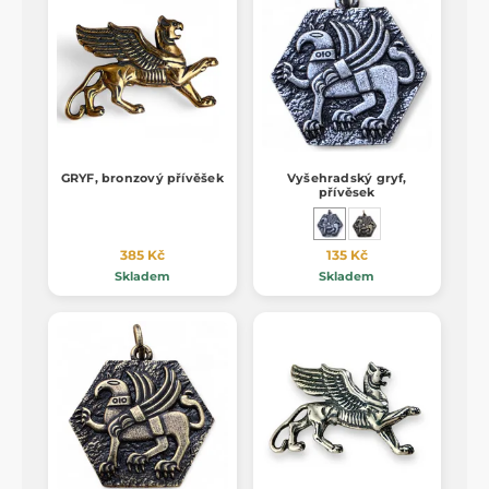
GRYF, bronzový přívěšek
Vyšehradský gryf,
přívěsek
385 Kč
135 Kč
Skladem
Skladem