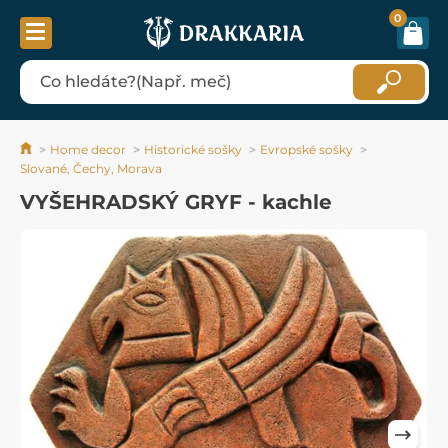
0
Home decor
Historické sošky
Evropské sošky
Slované, Čechy, Morava
VYŠEHRADSKÝ GRYF - kachle