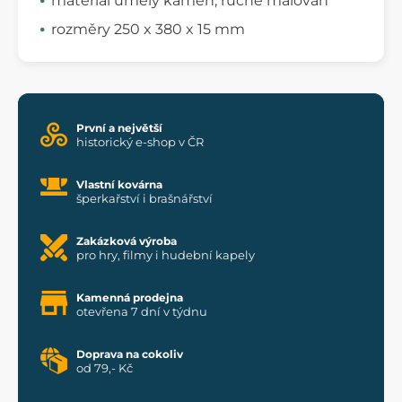
materiál umělý kámen, ručně malován
rozměry 250 x 380 x 15 mm
První a největší
historický e-shop v ČR
Vlastní kovárna
šperkařství i brašnářství
Zakázková výroba
pro hry, filmy i hudební kapely
Kamenná prodejna
otevřena 7 dní v týdnu
Doprava na cokoliv
od 79,- Kč