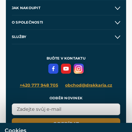
JAK NAKOUPIT
Kontakt a prodejny
O SPOLEČNOSTI
Obchodní podmínky
O nás
SLUŽBY
Velkoobchod
Naše dílny
Nákup na splátky
Zakázková výroba
Pro média
Meče pro Kingdom Come
BUĎTE V KONTAKTU
Volná místa
Filmový merch
Blog
+420 777 948 705
obchod@drakkaria.cz
ODBĚR NOVINEK
ODEBÍRAT
Cookies