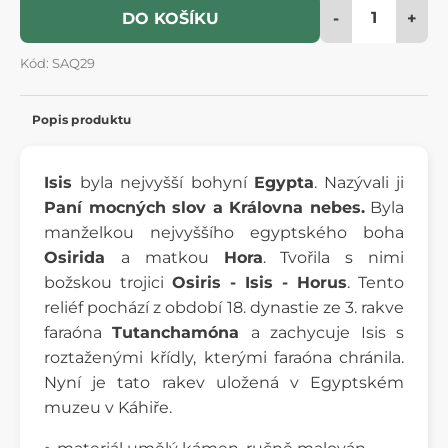
-
+
DO KOŠÍKU
Kód: SAQ29
Popis produktu
Isis
byla nejvyšší bohyní
Egypta
. Nazývali ji
Paní mocných slov a Královna nebes.
Byla
manželkou nejvyššího egyptského boha
Osirida
a matkou
Hora
. Tvořila s nimi
božskou trojici
Osiris - Isis - Horus
. Tento
reliéf pochází z období 18. dynastie ze 3. rakve
faraóna
Tutanchamóna
a zachycuje Isis s
roztaženými křídly, kterými faraóna chránila.
Nyní je tato rakev uložená v Egyptském
muzeu v Káhiře.