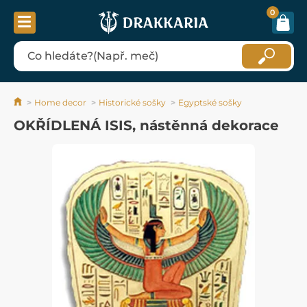
0
Home decor
Historické sošky
Egyptské sošky
OKŘÍDLENÁ ISIS, nástěnná dekorace