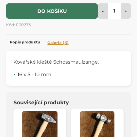
-
+
DO KOŠÍKU
Kód: FPR273
Popis produktu
(3)
Galerie
Kovářské kleště Schossmaulzange.
16 x 5 - 10 mm
Související produkty