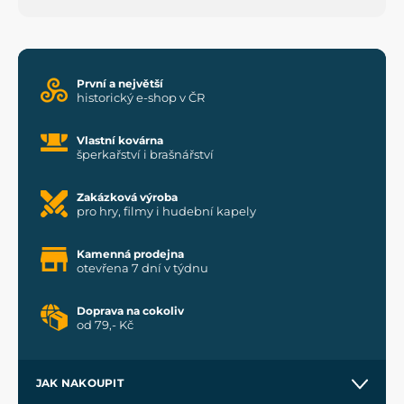
První a největší
historický e-shop v ČR
Vlastní kovárna
šperkařství i brašnářství
Zakázková výroba
pro hry, filmy i hudební kapely
Kamenná prodejna
otevřena 7 dní v týdnu
Doprava na cokoliv
od 79,- Kč
JAK NAKOUPIT