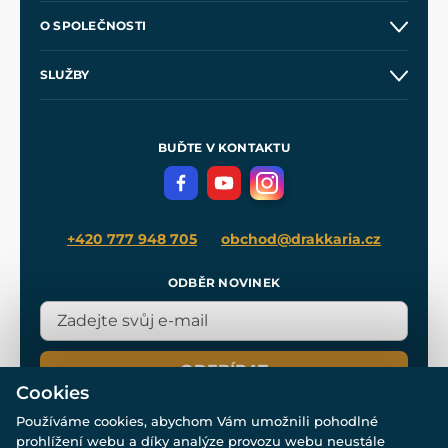
Kontakt a prodejny
O SPOLEČNOSTI
Obchodní podmínky
O nás
SLUŽBY
Velkoobchod
Naše dílny
Nákup na splátky
Zakázková výroba
Pro média
Meče pro Kingdom Come
BUĎTE V KONTAKTU
Volná místa
Filmový merch
Blog
+420 777 948 705
obchod@drakkaria.cz
ODBĚR NOVINEK
ODEBÍRAT
Cookies
Používáme cookies, abychom Vám umožnili pohodlné
prohlížení webu a díky analýze provozu webu neustále