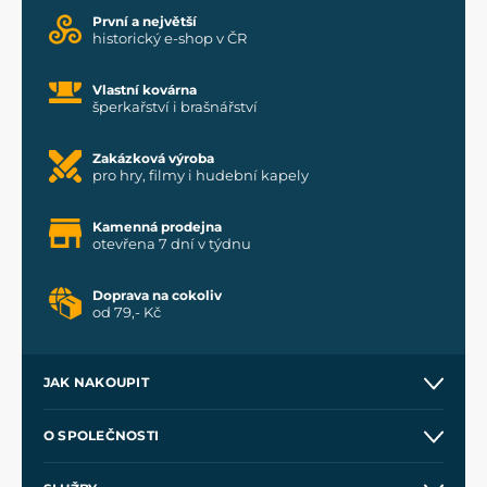
První a největší
historický e-shop v ČR
Vlastní kovárna
šperkařství i brašnářství
Zakázková výroba
pro hry, filmy i hudební kapely
Kamenná prodejna
otevřena 7 dní v týdnu
Doprava na cokoliv
od 79,- Kč
JAK NAKOUPIT
Kontakt a prodejny
O SPOLEČNOSTI
Obchodní podmínky
O nás