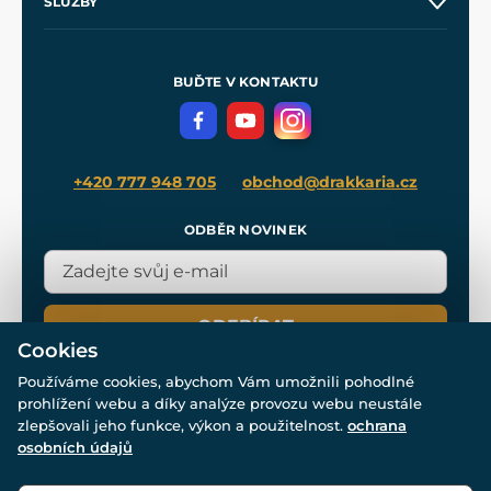
SLUŽBY
Velkoobchod
Naše dílny
Nákup na splátky
Zakázková výroba
Pro média
Meče pro Kingdom Come
BUĎTE V KONTAKTU
Volná místa
Filmový merch
Blog
+420 777 948 705
obchod@drakkaria.cz
ODBĚR NOVINEK
ODEBÍRAT
Cookies
Používáme cookies, abychom Vám umožnili pohodlné
prohlížení webu a díky analýze provozu webu neustále
zlepšovali jeho funkce, výkon a použitelnost.
ochrana
osobních údajů
© Všechna práva vyhrazena. www.drakkaria.cz 2007-2026.
Powered by
Simplia.cz
, protected by reCAPTCHA.