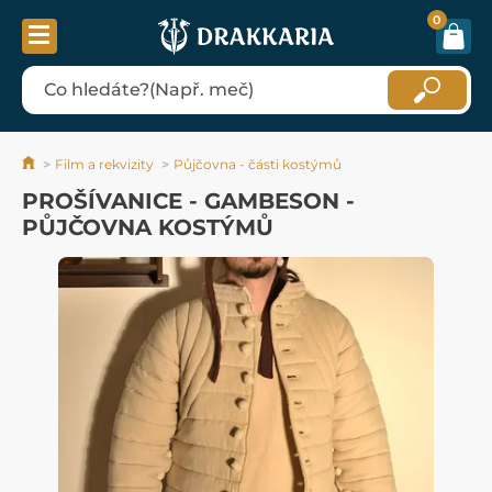
0
Film a rekvizity
Půjčovna - části kostýmů
PROŠÍVANICE - GAMBESON -
PŮJČOVNA KOSTÝMŮ