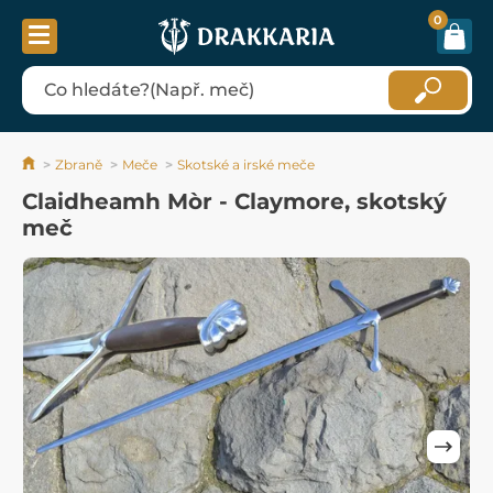
0
Zbraně
Meče
Skotské a irské meče
Claidheamh Mòr - Claymore, skotský
meč