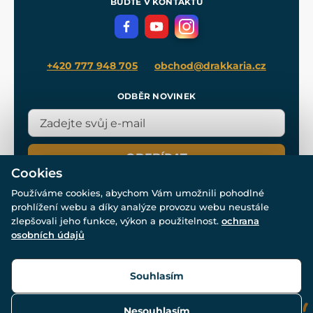
BUĎTE V KONTAKTU
Volná místa
Filmový merch
Blog
+420 777 948 705
obchod@drakkaria.cz
ODBĚR NOVINEK
ODEBÍRAT
Cookies
Používáme cookies, abychom Vám umožnili pohodlné
prohlížení webu a díky analýze provozu webu neustále
zlepšovali jeho funkce, výkon a použitelnost.
ochrana
osobních údajů
© Všechna práva vyhrazena. www.drakkaria.cz 2007-2026.
Powered by
Simplia.cz
, protected by reCAPTCHA.
Souhlasím
Nesouhlasím