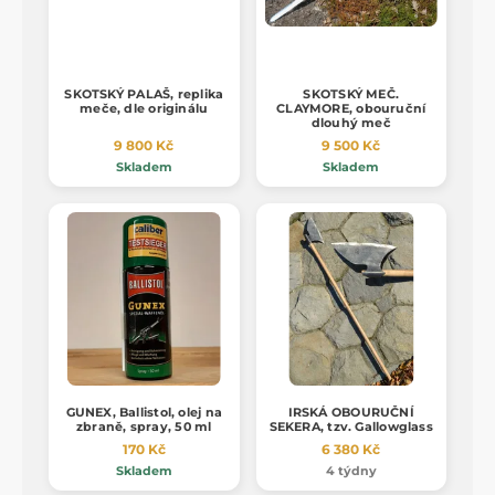
SKOTSKÝ PALAŠ, replika
SKOTSKÝ MEČ.
meče, dle originálu
CLAYMORE, obouruční
dlouhý meč
9 800 Kč
9 500 Kč
Skladem
Skladem
GUNEX, Ballistol, olej na
IRSKÁ OBOURUČNÍ
zbraně, spray, 50 ml
SEKERA, tzv. Gallowglass
170 Kč
6 380 Kč
Skladem
4 týdny