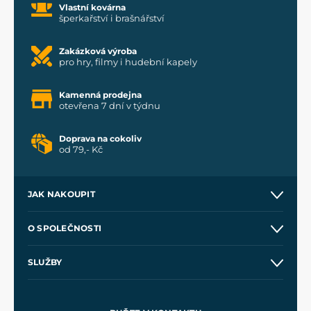
Vlastní kovárna
šperkařství i brašnářství
Zakázková výroba
pro hry, filmy i hudební kapely
Kamenná prodejna
otevřena 7 dní v týdnu
Doprava na cokoliv
od 79,- Kč
JAK NAKOUPIT
Kontakt a prodejny
O SPOLEČNOSTI
Obchodní podmínky
O nás
SLUŽBY
Velkoobchod
Naše dílny
Nákup na splátky
Zakázková výroba
Pro média
Meče pro Kingdom Come