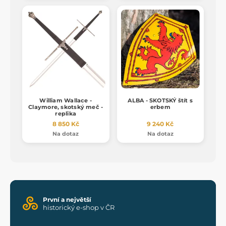
William Wallace -
ALBA - SKOTSKÝ štít s
Claymore, skotský meč -
erbem
replika
8 850 Kč
9 240 Kč
Na dotaz
Na dotaz
První a největší
historický e-shop v ČR