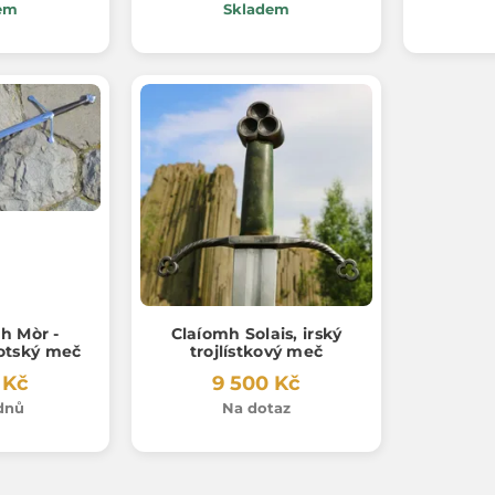
em
Skladem
h Mòr -
Claíomh Solais, irský
otský meč
trojlístkový meč
 Kč
9 500 Kč
ýdnů
Na dotaz