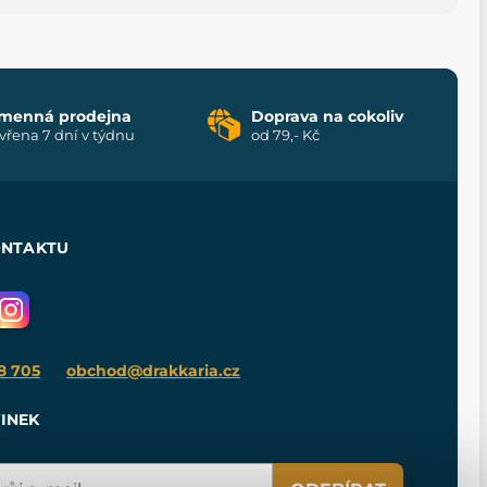
menná prodejna
Doprava na cokoliv
vřena 7 dní v týdnu
od 79,- Kč
ONTAKTU
8 705
obchod@drakkaria.cz
INEK