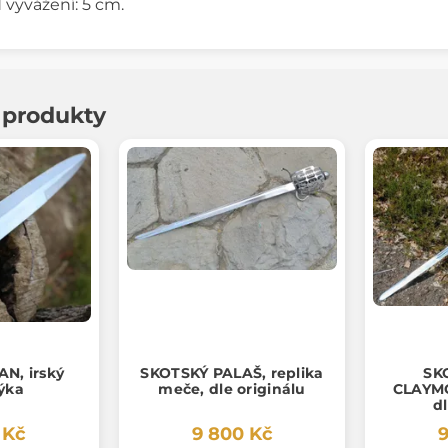
d vyvážení: 5 cm.
í produkty
AN, irský
SKOTSKÝ PALAŠ, replika
SK
dýka
meče, dle originálu
CLAYMO
d
 Kč
9 800 Kč
9