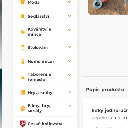
Móda
Sedlářství
Kovářství a
mince
Stolování
Home decor
Táboření a
řemesla
Popis produktu
Hry a knihy
Filmy, hry,
Irský jednoruč
seriály
čepele cca 4 cm.
České království