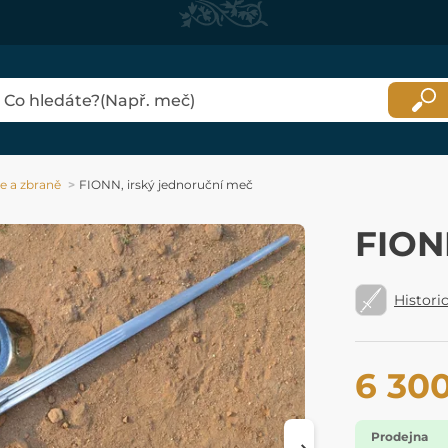
 a zbraně
FIONN, irský jednoruční meč
FION
Histori
6 30
Prodejna