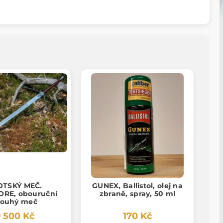
OTSKÝ MEČ.
GUNEX, Ballistol, olej na
RE, obouruční
zbraně, spray, 50 ml
louhý meč
 500 Kč
170 Kč