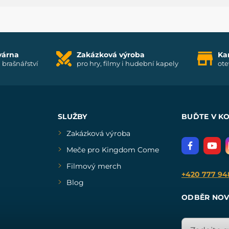
várna
Zakázková výroba
Ka
i brašnářství
pro hry, filmy i hudební kapely
ote
SLUŽBY
BUĎTE V K
Zakázková výroba
Meče pro Kingdom Come
Filmový merch
+420 777 94
Blog
ODBĚR NOV