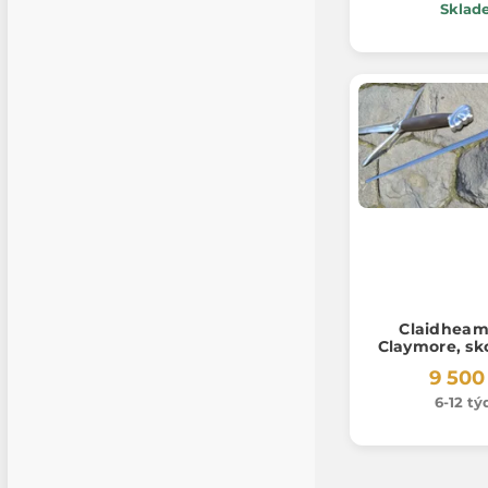
Sklad
Claidheam
Claymore, sk
9 500
6-12 t