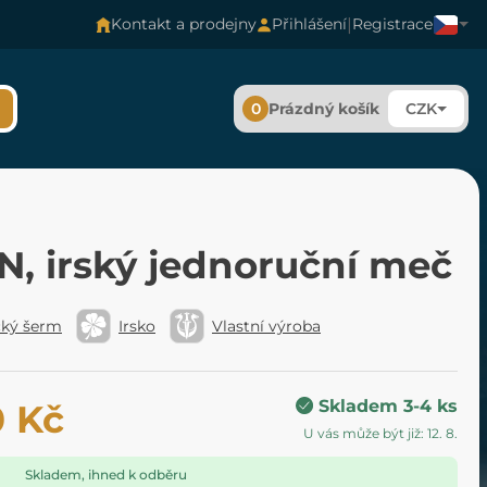
|
Kontakt a prodejny
Přihlášení
Registrace
0
Prázdný košík
CZK
N, irský jednoruční meč
cký šerm
Irsko
Vlastní výroba
Skladem 3-4 ks
0 Kč
U vás může být již: 12. 8.
Skladem, ihned k odběru