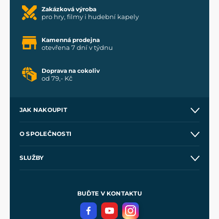
Zakázková výroba
pro hry, filmy i hudební kapely
Kamenná prodejna
otevřena 7 dní v týdnu
Doprava na cokoliv
od 79,- Kč
JAK NAKOUPIT
Kontakt a prodejny
O SPOLEČNOSTI
Obchodní podmínky
O nás
SLUŽBY
Velkoobchod
Naše dílny
Nákup na splátky
Zakázková výroba
Pro média
Meče pro Kingdom Come
BUĎTE V KONTAKTU
Volná místa
Filmový merch