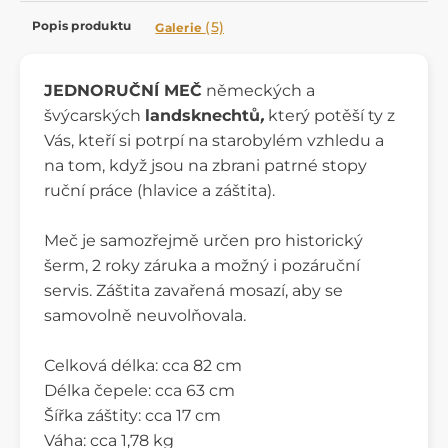
Popis produktu
(5)
Galerie
JEDNORUČNÍ MEČ
německých a
švýcarských
landsknechtů
,
který potěší ty z
Vás, kteří si potrpí na starobylém vzhledu a
na tom, když jsou na zbrani patrné stopy
ruční práce (hlavice a záštita).
Meč je samozřejmě určen pro historický
šerm, 2 roky záruka a možný i pozáruční
servis. Záštita zavařená mosazí, aby se
samovolně neuvolňovala.
Celková délka: cca 82 cm
Délka čepele: cca 63 cm
Šířka záštity: cca 17 cm
Váha: cca 1,78 kg