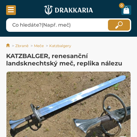
0
Zbraně
Meče
Katzbalgery
KATZBALGER, renesanční
landsknechtský meč, replika nálezu