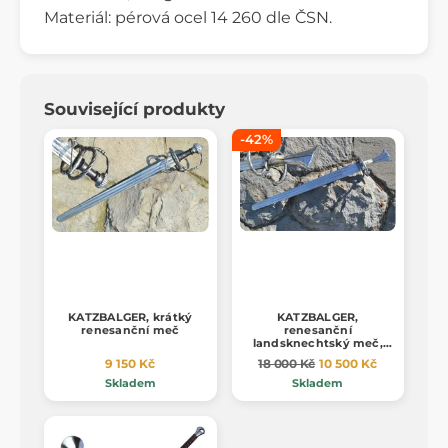
Materiál: pérová ocel 14 260 dle ČSN.
Související produkty
-42%
KATZBALGER, krátký
KATZBALGER,
renesanční meč
renesanční
landsknechtský meč,
paroh
9 150 Kč
18 000 Kč
10 500 Kč
Skladem
Skladem