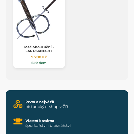
Meč obouruční -
LANDSKNECHT
9 700 Kč
Skladem
První a největší
historický e-shop v ČR
Vlastní kovárna
šperkařství i brašnářství