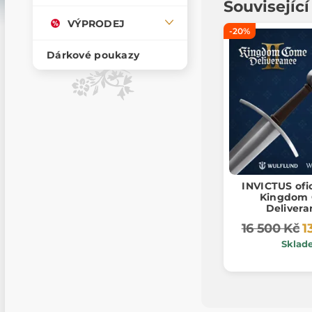
Souvisejíc
VÝPRODEJ
-20%
Dárkové poukazy
INVICTUS ofi
Kingdom
Delivera
16 500 Kč
1
Sklad