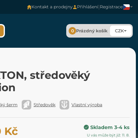
|
Kontakt a prodejny
Přihlášení
Registrace
0
Prázdný košík
CZK
TON, středověký
ion
cký šerm
Středověk
Vlastní výroba
Skladem 3-4 ks
0 Kč
U vás může být již: 11. 8.