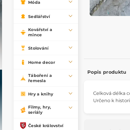
Móda
Sedlářství
Kovářství a
mince
Stolování
Home decor
Popis produktu
Táboření a
řemesla
Celková délka cc
Hry a knihy
Určeno k histor
Filmy, hry,
seriály
České království