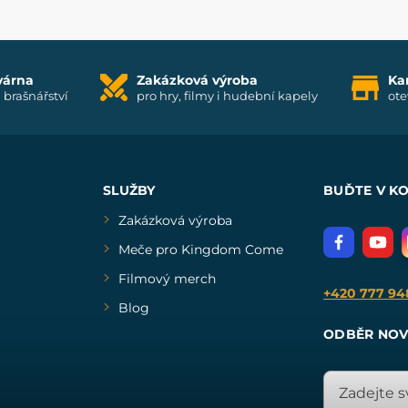
várna
Zakázková výroba
Ka
i brašnářství
pro hry, filmy i hudební kapely
ote
SLUŽBY
BUĎTE V K
Zakázková výroba
Meče pro Kingdom Come
Filmový merch
+420 777 94
Blog
ODBĚR NOV