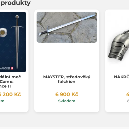
í produkty
ciální meč
MAYSTER, středověký
NÁKRČ
 Come:
falchion
nce II
3 200 Kč
6 900 Kč
4
em
Skladem