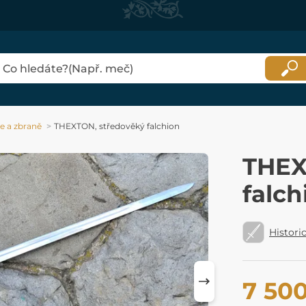
 a zbraně
THEXTON, středověký falchion
THEX
falch
Histori
7 50