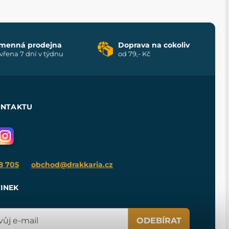
menná prodejna
Doprava na cokoliv
vřena 7 dní v týdnu
od 79,- Kč
ONTAKTU
8 705
obchod@drakkaria.cz
INEK
ODEBÍRAT