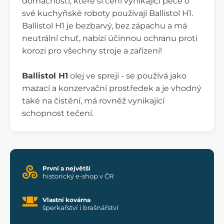
domácnosti, které si cení vynikající péče o
své kuchyňské roboty používají Ballistol H1.
Ballistol H1 je bezbarvý, bez zápachu a má
neutrální chuť, nabízí účinnou ochranu proti
korozi pro všechny stroje a zařízení!
Ballistol H1
olej ve spreji - se používá jako
mazací a konzervační prostředek a je vhodný
také na čistění, má rovněž vynikající
schopnost tečení.
První a největší
historický e-shop v ČR
Vlastní kovárna
šperkařství i brašnářství