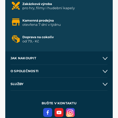
Zakázková výroba
pro hry, filmy i hudební kapely
Kamenná prodejna
otevřena 7 dní v týdnu
Doprava na cokoliv
od 79,- Kč
JAK NAKOUPIT
Kontakt a prodejny
O SPOLEČNOSTI
Obchodní podmínky
O nás
SLUŽBY
Velkoobchod
Naše dílny
Nákup na splátky
Zakázková výroba
Pro média
Meče pro Kingdom Come
BUĎTE V KONTAKTU
Volná místa
Filmový merch