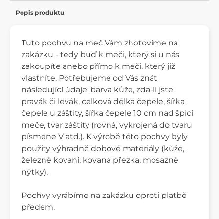
Popis produktu
Tuto pochvu na meč Vám zhotovíme na
zakázku - tedy buď k meči, který si u nás
zakoupíte anebo přímo k meči, který již
vlastníte. Potřebujeme od Vás znát
následující údaje: barva kůže, zda-li jste
pravák či levák, celková délka čepele, šířka
čepele u záštity, šířka čepele 10 cm nad špicí
meče, tvar záštity (rovná, vykrojená do tvaru
písmene V atd.). K výrobě této pochvy byly
použity výhradně dobové materiály (kůže,
železné kovaní, kovaná přezka, mosazné
nýtky).
Pochvy vyrábíme na zakázku oproti platbě
předem.