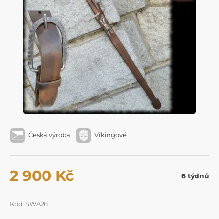
Česká výroba
Vikingové
2 900 Kč
6 týdnů
Kód: SWA26