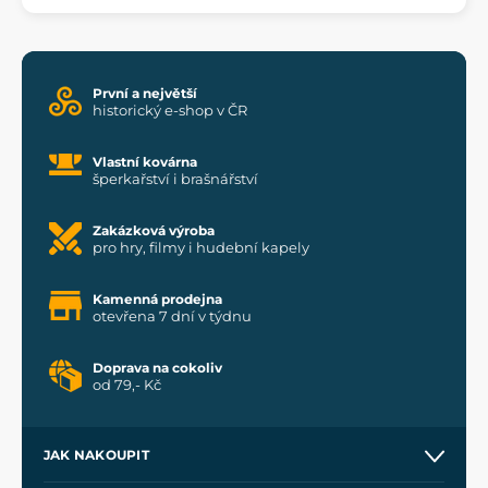
První a největší
historický e-shop v ČR
Vlastní kovárna
šperkařství i brašnářství
Zakázková výroba
pro hry, filmy i hudební kapely
Kamenná prodejna
otevřena 7 dní v týdnu
Doprava na cokoliv
od 79,- Kč
JAK NAKOUPIT