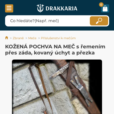
0
Zbraně
Meče
Příslušenství k mečům
KOŽENÁ POCHVA NA MEČ s řemením
přes záda, kovaný úchyt a přezka