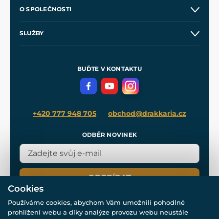
Kontakt a prodejny
O SPOLEČNOSTI
Obchodní podmínky
O nás
SLUŽBY
Velkoobchod
Naše dílny
Nákup na splátky
Zakázková výroba
Pro média
Meče pro Kingdom Come
BUĎTE V KONTAKTU
Volná místa
Filmový merch
Blog
+420 777 948 705
obchod@drakkaria.cz
ODBĚR NOVINEK
ODEBÍRAT
Cookies
Používáme cookies, abychom Vám umožnili pohodlné
prohlížení webu a díky analýze provozu webu neustále