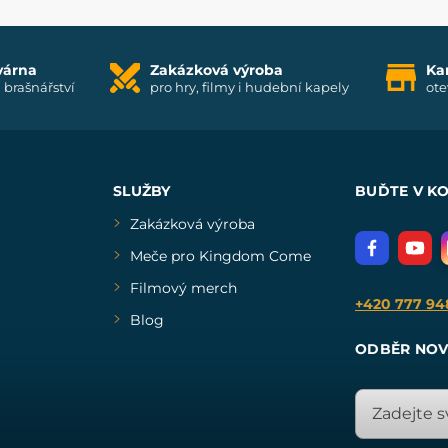
várna
Zakázková výroba
Ka
i brašnářství
pro hry, filmy i hudební kapely
ote
SLUŽBY
BUĎTE V K
Zakázková výroba
Meče pro Kingdom Come
Filmový merch
+420 777 94
Blog
ODBĚR NOV