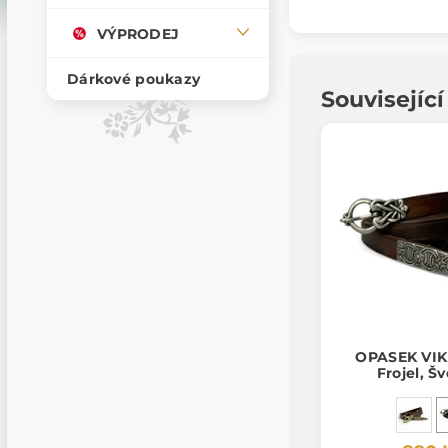
VÝPRODEJ
Dárkové poukazy
Souvisejíc
OPASEK VIK
Frojel, Š