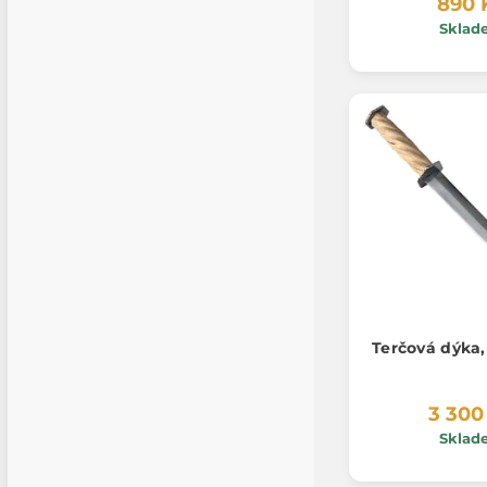
890 
Sklad
Terčová dýka, 
3 300
Sklad