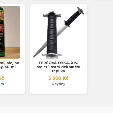
ol, olej na
TERČOVÁ DÝKA, XIV.
ay, 50 ml
století, ostrá dekorační
replika
Kč
3 300 Kč
em
4 týdny