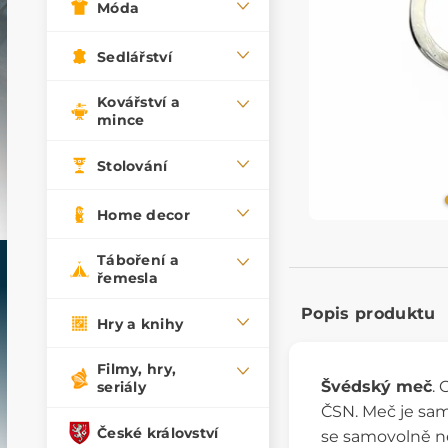
Móda
Sedlářství
Kovářství a
mince
Stolování
Home decor
Táboření a
řemesla
Popis produktu
Hry a knihy
Filmy, hry,
Švédský meč
. 
seriály
ČSN. Meč je sam
České království
se samovolně ne