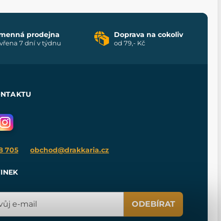
menná prodejna
Doprava na cokoliv
vřena 7 dní v týdnu
od 79,- Kč
ONTAKTU
8 705
obchod@drakkaria.cz
INEK
ODEBÍRAT