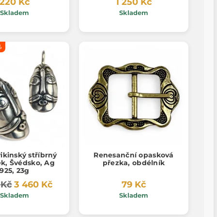
220 Kč
1 250 Kč
Skladem
Skladem
%
ikinský stříbrný
Renesanční opasková
ek, Švédsko, Ag
přezka, obdélník
925, 23g
 Kč
3 460 Kč
79 Kč
Skladem
Skladem