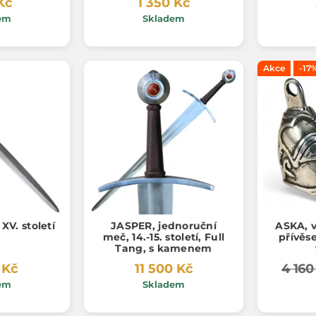
Kč
1 350 Kč
em
Skladem
Akce
-17
XV. století
JASPER, jednoruční
ASKA, v
meč, 14.-15. století, Full
přívěs
Tang, s kamenem
 Kč
11 500 Kč
4 160
em
Skladem