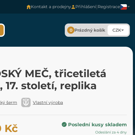
|
Kontakt a prodejny
Přihlášení
Registrace
0
Prázdný košík
CZK
KÝ MEČ, třicetiletá
 17. století, replika
cký šerm
Vlastní výroba
Poslední kusy skladem
0 Kč
Odeslání za 4 dny