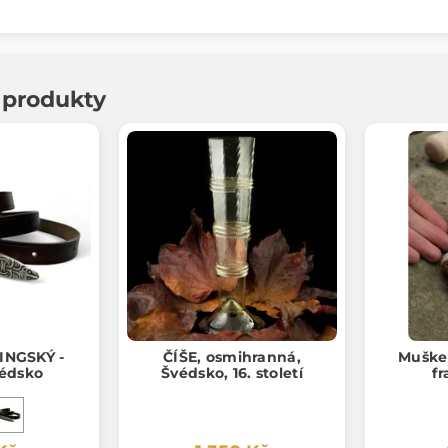
í produkty
INGSKÝ -
ČÍŠE, osmihranná,
Mušket
védsko
Švédsko, 16. století
f