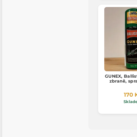
GUNEX, Ballist
zbraně, spr
170 
Sklad