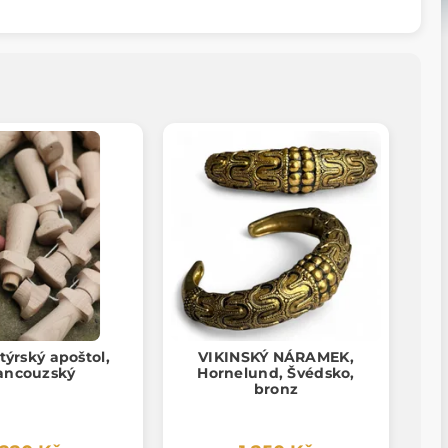
ýrský apoštol,
VIKINSKÝ NÁRAMEK,
rancouzský
Hornelund, Švédsko,
bronz