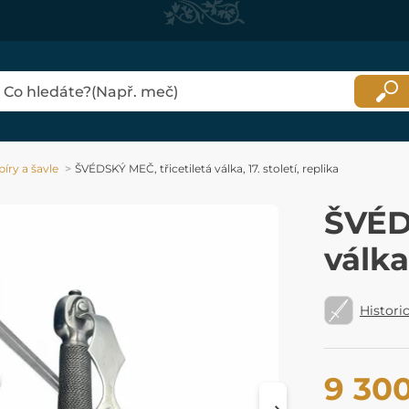
íry a šavle
ŠVÉDSKÝ MEČ, třicetiletá válka, 17. století, replika
ŠVÉDS
válka,
Histori
9 30