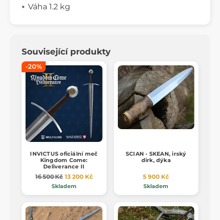
Váha 1.2 kg
Související produkty
-20%
INVICTUS oficiální meč
SCIAN - SKEAN, irský
Kingdom Come:
dirk, dýka
Deliverance II
16 500 Kč
13 200 Kč
5 900 Kč
Skladem
Skladem