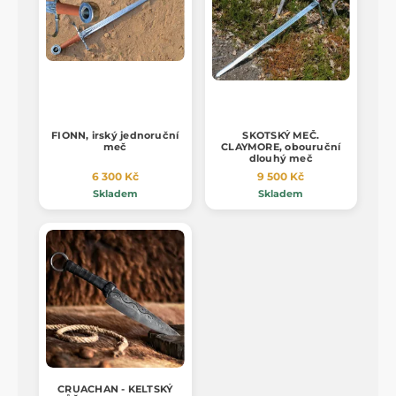
FIONN, irský jednoruční
SKOTSKÝ MEČ.
meč
CLAYMORE, obouruční
dlouhý meč
6 300 Kč
9 500 Kč
Skladem
Skladem
CRUACHAN - KELTSKÝ