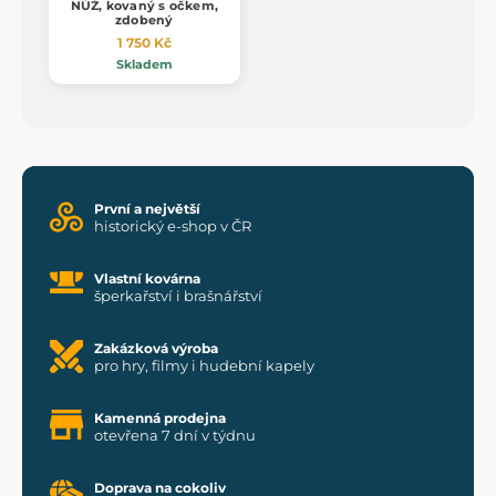
NŮŽ, kovaný s očkem,
zdobený
1 750 Kč
Skladem
První a největší
historický e-shop v ČR
Vlastní kovárna
šperkařství i brašnářství
Zakázková výroba
pro hry, filmy i hudební kapely
Kamenná prodejna
otevřena 7 dní v týdnu
Doprava na cokoliv