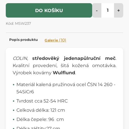
-
+
DO KOŠÍKU
Kód: MSW237
Popis produktu
(10)
Galerie
COLIN
,
středověký jedenapůlruční meč
.
Kvalitní provedení, šitá kožená omotávka.
Výrobek kovárny
Wulflund
.
Materiál kalená pružinová ocel ČSN 14 260 -
54SiCr6
Tvrdost cca 52-54 HRC
Celková délka: 121 cm
Délka čepele: 96 cm
Délka záštity:27 cm