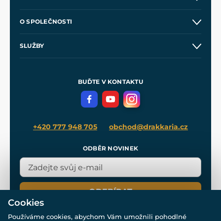
Kontakt a prodejny
O SPOLEČNOSTI
Obchodní podmínky
O nás
SLUŽBY
Velkoobchod
Naše dílny
Nákup na splátky
Zakázková výroba
Pro média
Meče pro Kingdom Come
BUĎTE V KONTAKTU
Volná místa
Filmový merch
Blog
+420 777 948 705
obchod@drakkaria.cz
ODBĚR NOVINEK
ODEBÍRAT
Cookies
Používáme cookies, abychom Vám umožnili pohodlné