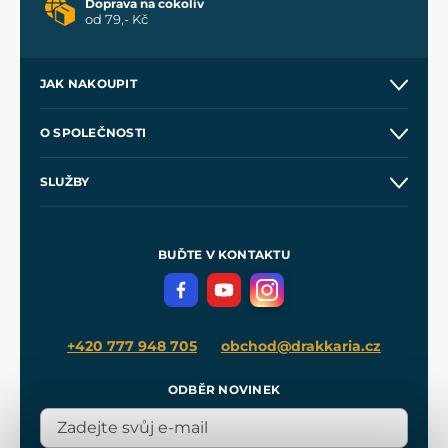
Doprava na cokoliv
od 79,- Kč
JAK NAKOUPIT
Kontakt a prodejny
O SPOLEČNOSTI
Obchodní podmínky
O nás
SLUŽBY
Velkoobchod
Naše dílny
Nákup na splátky
Zakázková výroba
Pro média
Meče pro Kingdom Come
BUĎTE V KONTAKTU
Volná místa
Filmový merch
Blog
+420 777 948 705
obchod@drakkaria.cz
ODBĚR NOVINEK