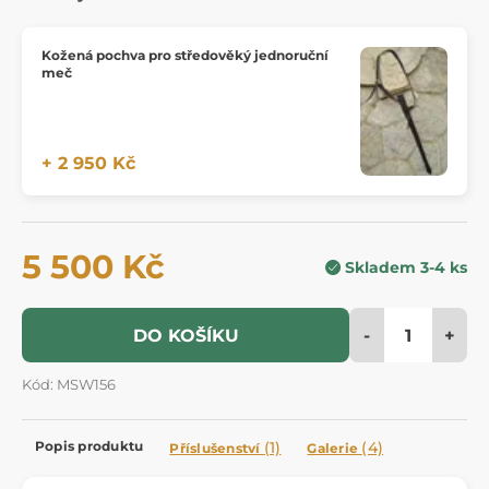
Kožená pochva pro středověký jednoruční
meč
+ 2 950 Kč
5 500 Kč
Skladem 3-4 ks
-
+
DO KOŠÍKU
Kód: MSW156
Popis produktu
(1)
(4)
Příslušenství
Galerie