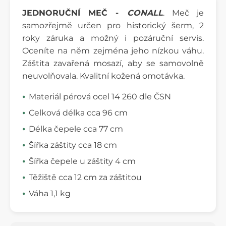
JEDNORUČNÍ MEČ -
CONALL
. Meč je
samozřejmě určen pro historický šerm, 2
roky záruka a možný i pozáruční servis.
Oceníte na něm zejména jeho nízkou váhu.
Záštita zavařená mosazí, aby se samovolně
neuvolňovala. Kvalitní kožená omotávka.
Materiál pérová ocel 14 260 dle ČSN
Celková délka cca 96 cm
Délka čepele cca 77 cm
Šířka záštity cca 18 cm
Šířka čepele u záštity 4 cm
Těžiště cca 12 cm za záštitou
Váha 1,1 kg