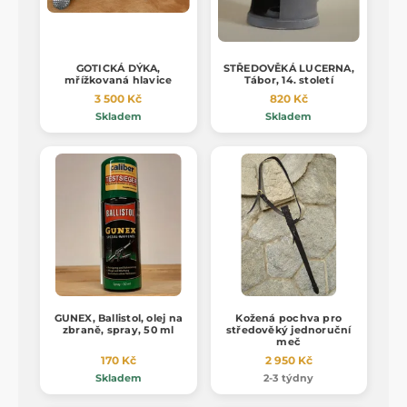
GOTICKÁ DÝKA,
STŘEDOVĚKÁ LUCERNA,
mřížkovaná hlavice
Tábor, 14. století
3 500 Kč
820 Kč
Skladem
Skladem
GUNEX, Ballistol, olej na
Kožená pochva pro
zbraně, spray, 50 ml
středověký jednoruční
meč
170 Kč
2 950 Kč
Skladem
2-3 týdny