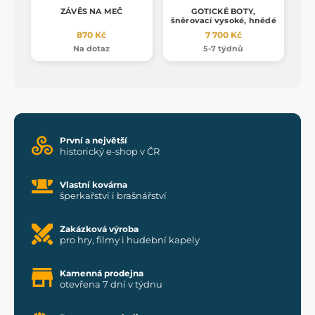
ZÁVĚS NA MEČ
GOTICKÉ BOTY,
šněrovací vysoké, hnědé
870 Kč
7 700 Kč
Na dotaz
5-7 týdnů
První a největší
historický e-shop v ČR
Vlastní kovárna
šperkařství i brašnářství
Zakázková výroba
pro hry, filmy i hudební kapely
Kamenná prodejna
otevřena 7 dní v týdnu