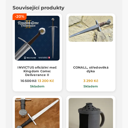
Související produkty
-20%
INVICTUS oficiální meč
CONALL, středověká
Kingdom Come:
dýka
Deliverance II
16 500 Kč
13 200 Kč
3 290 Kč
Skladem
Skladem