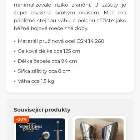
minimalizovalo riziko zranění. U záštity je
čepel osazena širokým rikasem. Meč má
přibližně stejnou váhu a polohu těžiště jako
běžné bojové meče z té doby.
Materiál pružinová ocel ČSN 14 260
Celková délka cca 125 cm
Délka čepele cca 94 cm
Šířka záštity cca 8 cm
Váha cca 1.5 kg
Související produkty
-20%