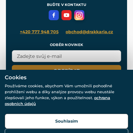
Meče pro Kingdom Come
BUĎTE V KONTAKTU
Volná místa
Filmový merch
Blog
+420 777 948 705
obchod@drakkaria.cz
ODBĚR NOVINEK
ODEBÍRAT
Cookies
Používáme cookies, abychom Vám umožnili pohodlné
prohlížení webu a díky analýze provozu webu neustále
zlepšovali jeho funkce, výkon a použitelnost.
ochrana
osobních údajů
© Všechna práva vyhrazena. www.drakkaria.cz 2007-2026.
Powered by
Simplia.cz
, protected by reCAPTCHA.
Souhlasím