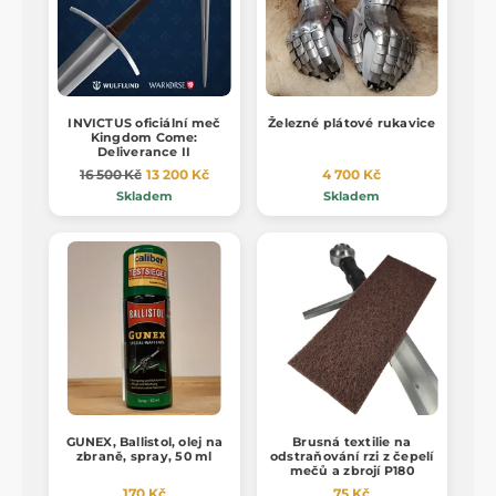
INVICTUS oficiální meč
Železné plátové rukavice
Kingdom Come:
Deliverance II
16 500 Kč
13 200 Kč
4 700 Kč
Skladem
Skladem
GUNEX, Ballistol, olej na
Brusná textilie na
zbraně, spray, 50 ml
odstraňování rzi z čepelí
mečů a zbrojí P180
170 Kč
75 Kč