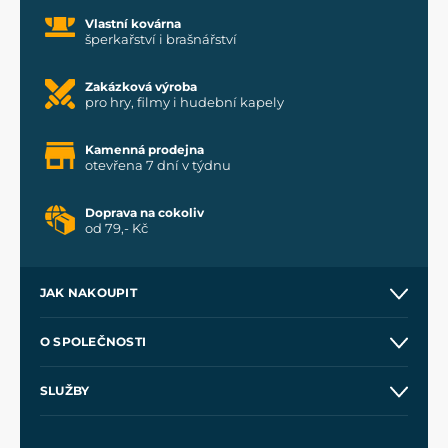
Vlastní kovárna
šperkařství i brašnářství
Zakázková výroba
pro hry, filmy i hudební kapely
Kamenná prodejna
otevřena 7 dní v týdnu
Doprava na cokoliv
od 79,- Kč
JAK NAKOUPIT
Kontakt a prodejny
O SPOLEČNOSTI
Obchodní podmínky
O nás
SLUŽBY
Velkoobchod
Naše dílny
Nákup na splátky
Zakázková výroba
Pro média