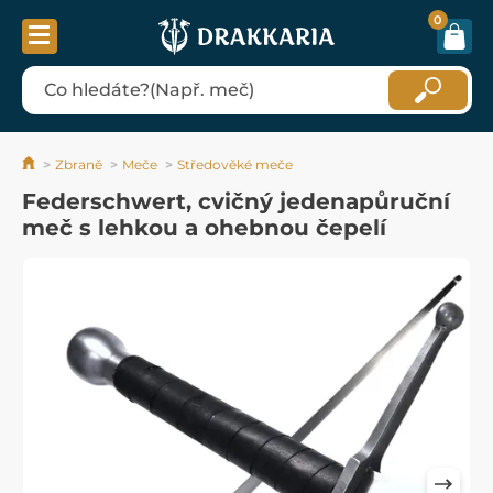
0
Zbraně
Meče
Středověké meče
Federschwert, cvičný jedenapůruční
meč s lehkou a ohebnou čepelí