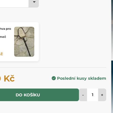
hva pro
 meč
Kč
0 Kč
Poslední kusy skladem
-
+
DO KOŠÍKU