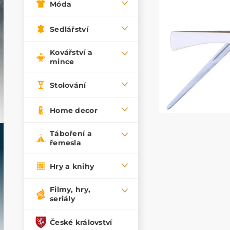
Móda
Sedlářství
Kovářství a
mince
Stolování
Home decor
Táboření a
řemesla
Hry a knihy
Filmy, hry,
seriály
České království