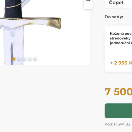
Do sady:
Kožená poc
středověký
jednoruční
+ 2 950 
7 50
Kód: MSW183