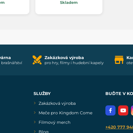
em
Skladem
várna
Zakázková výroba
Ka
i brašnářství
pro hry, filmy i hudební kapely
ote
SLUŽBY
BUĎTE V K
Zakázková výroba
Meče pro Kingdom Come
Filmový merch
+420 777 94
Blog