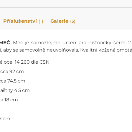
Příslušenství
Galerie
(1)
(5)
MEČ
. Meč je samozřejmě určen pro historický šerm, 2 
, aby se samovolně neuvolňovala. Kvalitní kožená omotá
á ocel 14 260 dle ČSN
 cca 92 cm
cca 74.5 cm
záštity 4.5 cm
cca 18 cm
7 cm