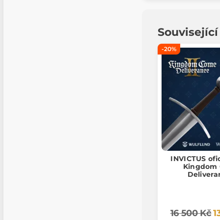
Souvisejíc
-20%
INVICTUS ofi
Kingdom
Delivera
16 500 Kč
1