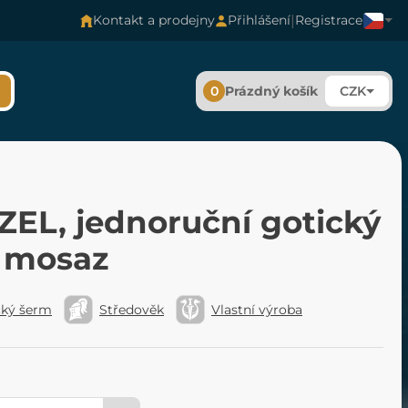
|
Kontakt a prodejny
Přihlášení
Registrace
0
Prázdný košík
CZK
EL, jednoruční gotický
 mosaz
cký šerm
Středověk
Vlastní výroba