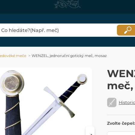
ředověké meče
WENZEL, jednoruční gotický meč, mosaz
WENZ
meč,
Histori
Zvolte čepel: