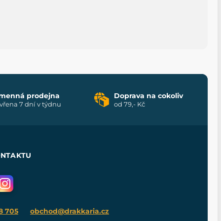
menná prodejna
Doprava na cokoliv
vřena 7 dní v týdnu
od 79,- Kč
ONTAKTU
8 705
obchod@drakkaria.cz