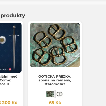
í produkty
ciální meč
GOTICKÁ PŘEZKA,
 Come:
spona na řemeny,
nce II
staromosaz
3 200 Kč
65 Kč