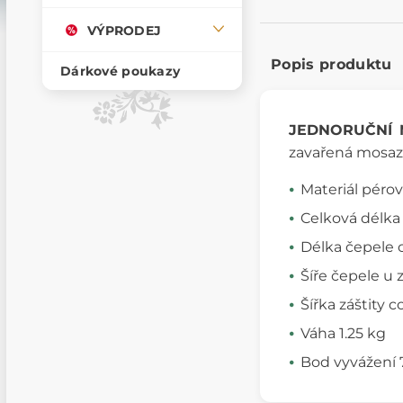
VÝPRODEJ
Popis produktu
Dárkové poukazy
JEDNORUČNÍ 
zavařená mosazí
Materiál pérov
Celková délka
Délka čepele 
Šíře čepele u 
Šířka záštity 
Váha 1.25 kg
Bod vyvážení 