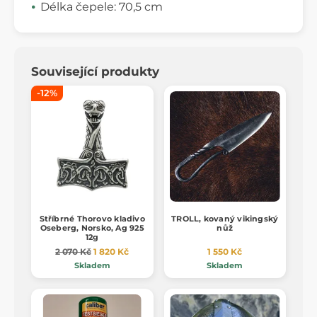
Délka čepele: 70,5 cm
Související produkty
-12%
Stříbrné Thorovo kladivo
TROLL, kovaný vikingský
Oseberg, Norsko, Ag 925
nůž
12g
2 070 Kč
1 820 Kč
1 550 Kč
Skladem
Skladem