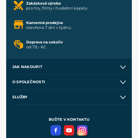
Zakázková výroba
pro hry, filmy i hudební kapely
Kamenná prodejna
otevřena 7 dní v týdnu
Doprava na cokoliv
od 79,- Kč
JAK NAKOUPIT
Kontakt a prodejny
O SPOLEČNOSTI
Obchodní podmínky
O nás
SLUŽBY
Velkoobchod
Naše dílny
Nákup na splátky
Zakázková výroba
Pro média
Meče pro Kingdom Come
BUĎTE V KONTAKTU
Volná místa
Filmový merch
Blog