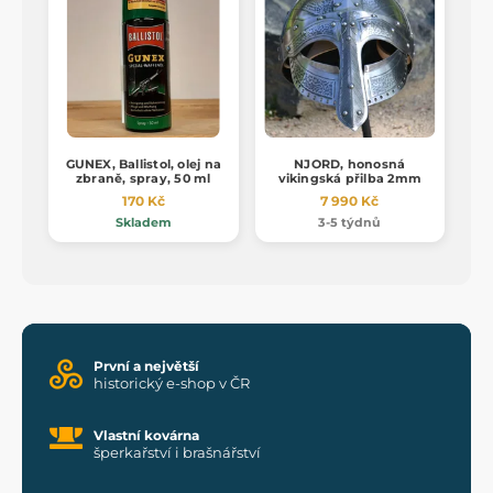
GUNEX, Ballistol, olej na
NJORD, honosná
zbraně, spray, 50 ml
vikingská přilba 2mm
170 Kč
7 990 Kč
Skladem
3-5 týdnů
První a největší
historický e-shop v ČR
Vlastní kovárna
šperkařství i brašnářství