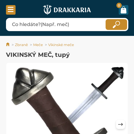
0
Zbraně
Meče
Vikinské meče
VIKINSKÝ MEČ, tupý