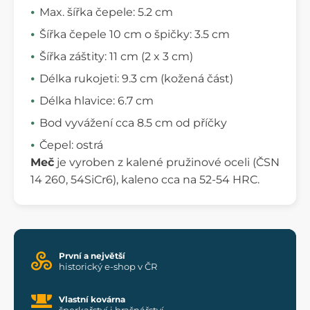
Max. šířka čepele: 5.2 cm
Šířka čepele 10 cm o špičky: 3.5 cm
Šířka záštity: 11 cm (2 x 3 cm)
Délka rukojeti: 9.3 cm (kožená část)
Délka hlavice: 6.7 cm
Bod vyvážení cca 8.5 cm od příčky
Čepel: ostrá
Meč
je vyroben z kalené pružinové oceli (ČSN
14 260, 54SiCr6), kaleno cca na 52-54 HRC.
První a největší
historický e-shop v ČR
Vlastní kovárna
šperkařství i brašnářství