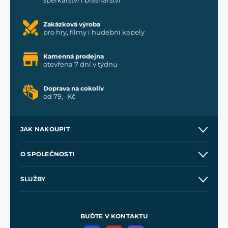
Zakázková výroba
pro hry, filmy i hudební kapely
Kamenná prodejna
otevřena 7 dní v týdnu
Doprava na cokoliv
od 79,- Kč
JAK NAKOUPIT
Kontakt a prodejny
O SPOLEČNOSTI
Obchodní podmínky
O nás
SLUŽBY
Velkoobchod
Naše dílny
Nákup na splátky
Zakázková výroba
Pro média
Meče pro Kingdom Come
BUĎTE V KONTAKTU
Volná místa