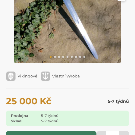
Vikingové
Vlastní výroba
25 000 Kč
5-7 týdnů
Prodejna
5-7 týdnů
Sklad
5-7 týdnů