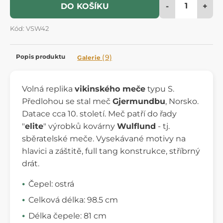
-
+
DO KOŠÍKU
Kód: VSW42
Popis produktu
(9)
Galerie
Volná replika
vikinského meče
typu S.
Předlohou se stal meč
Gjermundbu
, Norsko.
Datace cca 10. století. Meč patří do řady
"
elite
" výrobků kovárny
Wulflund
- tj.
sběratelské meče. Vysekávané motivy na
hlavici a záštitě, full tang konstrukce, stříbrný
drát.
Čepel: ostrá
Celková délka: 98.5 cm
Délka čepele: 81 cm