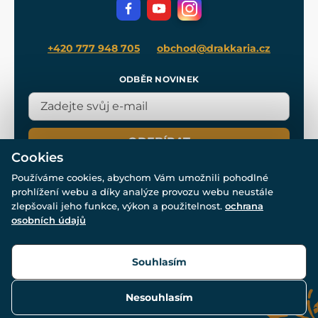
Filmový merch
Blog
+420 777 948 705
obchod@drakkaria.cz
ODBĚR NOVINEK
ODEBÍRAT
Cookies
Používáme cookies, abychom Vám umožnili pohodlné
prohlížení webu a díky analýze provozu webu neustále
zlepšovali jeho funkce, výkon a použitelnost.
ochrana
osobních údajů
© Všechna práva vyhrazena. www.drakkaria.cz 2007-2026.
Powered by
Simplia.cz
, protected by reCAPTCHA.
Souhlasím
Nesouhlasím