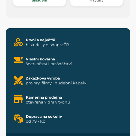
Skladem
4 týdny
První a největší
historický e-shop v ČR
Vlastní kovárna
šperkařství i brašnářství
Zakázková výroba
pro hry, filmy i hudební kapely
Kamenná prodejna
otevřena 7 dní v týdnu
Doprava na cokoliv
od 79,- Kč