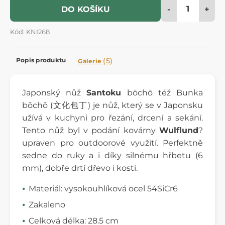
-
+
DO KOŠÍKU
Kód: KNI268
Popis produktu
(5)
Galerie
Japonský nůž
Santoku
bōchō též Bunka
bōchō (文化包丁) je nůž, který se v Japonsku
užívá v kuchyni pro řezání, drcení a sekání.
Tento nůž byl v podání kovárny
Wulflund
?
upraven pro outdoorové využití. Perfektně
sedne do ruky a i díky silnému hřbetu (6
mm), dobře drtí dřevo i kosti.
Materiál: vysokouhlíková ocel 54SiCr6
Zakaleno
Celková délka: 28.5 cm