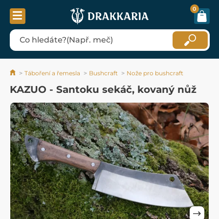
0
Táboření a řemesla
Bushcraft
Nože pro bushcraft
KAZUO - Santoku sekáč, kovaný nůž