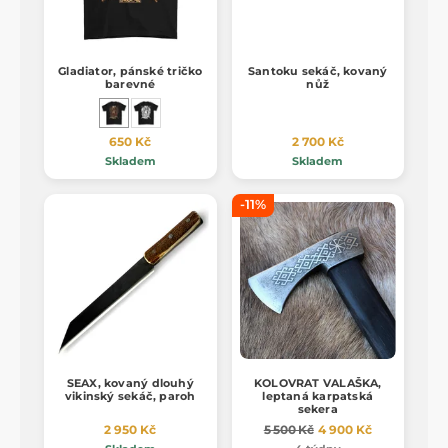
Gladiator, pánské tričko
Santoku sekáč, kovaný
barevné
nůž
650 Kč
2 700 Kč
Skladem
Skladem
-11%
SEAX, kovaný dlouhý
KOLOVRAT VALAŠKA,
vikinský sekáč, paroh
leptaná karpatská
sekera
2 950 Kč
5 500 Kč
4 900 Kč