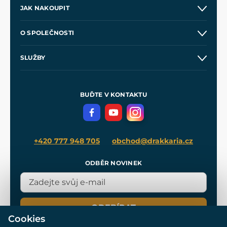
JAK NAKOUPIT
Kontakt a prodejny
O SPOLEČNOSTI
Obchodní podmínky
O nás
SLUŽBY
Velkoobchod
Naše dílny
Nákup na splátky
Zakázková výroba
Pro média
Meče pro Kingdom Come
BUĎTE V KONTAKTU
Volná místa
Filmový merch
Blog
+420 777 948 705
obchod@drakkaria.cz
ODBĚR NOVINEK
ODEBÍRAT
Cookies