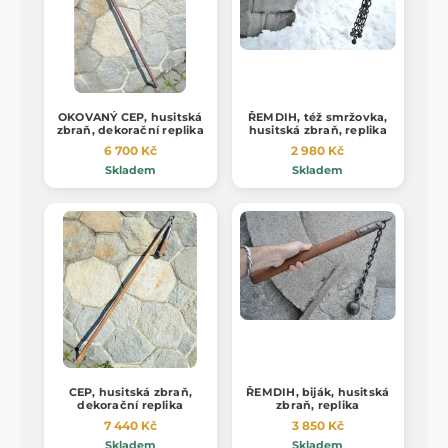
OKOVANÝ CEP, husitská
ŘEMDIH, též smržovka,
zbraň, dekorační replika
husitská zbraň, replika
6 700 Kč
2 980 Kč
Skladem
Skladem
CEP, husitská zbraň,
ŘEMDIH, biják, husitská
dekorační replika
zbraň, replika
7 440 Kč
3 850 Kč
Skladem
Skladem