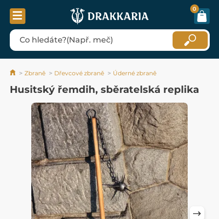
0
Zbraně
Dřevcové zbraně
Úderné zbraně
Husitský řemdih, sběratelská replika