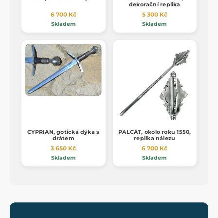
dekorační replika
6 700 Kč
5 300 Kč
Skladem
Skladem
CYPRIAN, gotická dýka s
PALCÁT, okolo roku 1550,
drátem
replika nálezu
3 650 Kč
6 700 Kč
Skladem
Skladem