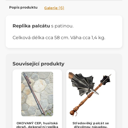
Popis produktu
(6)
Galerie
Replika palcátu
s patinou.
Celková délka cca 58 cm. Váha cca 1,4 kg.
Související produkty
OKOVANÝ CEP, husitská
Středověký palcát se
zbraň, dekorační replika
dřevěnou násadou,