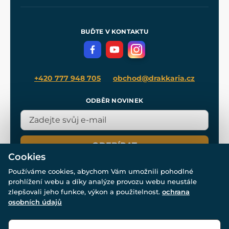
Naše dílny
Nákup na splátky
Zakázková výroba
Pro média
Meče pro Kingdom Come
BUĎTE V KONTAKTU
Volná místa
Filmový merch
Blog
+420 777 948 705
obchod@drakkaria.cz
ODBĚR NOVINEK
ODEBÍRAT
Cookies
Používáme cookies, abychom Vám umožnili pohodlné
prohlížení webu a díky analýze provozu webu neustále
zlepšovali jeho funkce, výkon a použitelnost.
ochrana
osobních údajů
© Všechna práva vyhrazena. www.drakkaria.cz 2007-2026.
Powered by
Simplia.cz
, protected by reCAPTCHA.