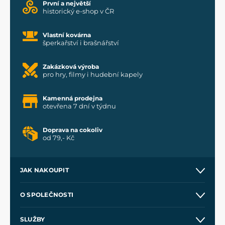
První a největší
historický e-shop v ČR
Vlastní kovárna
šperkařství i brašnářství
Zakázková výroba
pro hry, filmy i hudební kapely
Kamenná prodejna
otevřena 7 dní v týdnu
Doprava na cokoliv
od 79,- Kč
JAK NAKOUPIT
Kontakt a prodejny
O SPOLEČNOSTI
Obchodní podmínky
O nás
SLUŽBY
Velkoobchod