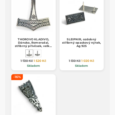
THOROVO KLADIVO,
SLEIPNIR, ozdobný
Dánsko, Romersdal,
stříbrný opaskový nýtek,
stříbrný přívěsek, velké,
Ag 925
Ag 925, 10g
1 720 Kč
1 520 Kč
1 130 Kč
1 020 Kč
Skladem
Skladem
-16%