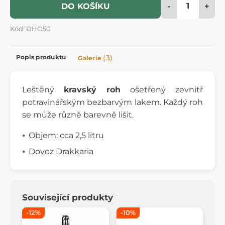
-
+
DO KOŠÍKU
Kód: DHO50
Popis produktu
(3)
Galerie
Leštěný
kravský roh
ošetřený zevnitř
potravinářským bezbarvým lakem. Každý roh
se může různě barevně lišit.
Objem: cca 2,5 litru
Dovoz Drakkaria
Související produkty
-12%
-10%