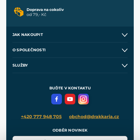
Doprava na cokoliv
od 79,- Kč
JAK NAKOUPIT
Kontakt a prodejny
O SPOLEČNOSTI
Obchodní podmínky
O nás
SLUŽBY
Velkoobchod
Naše dílny
Nákup na splátky
Zakázková výroba
Pro média
Meče pro Kingdom Come
BUĎTE V KONTAKTU
Volná místa
Filmový merch
Blog
+420 777 948 705
obchod@drakkaria.cz
ODBĚR NOVINEK