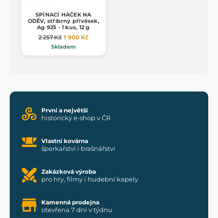
SPÍNACÍ HÁČEK NA
ODĚV, stříbrný přívěsek,
Ag 925 - 1 kus, 12 g
2 257 Kč
1 900 Kč
Skladem
První a největší
historický e-shop v ČR
Vlastní kovárna
šperkařství i brašnářství
Zakázková výroba
pro hry, filmy i hudební kapely
Kamenná prodejna
otevřena 7 dní v týdnu