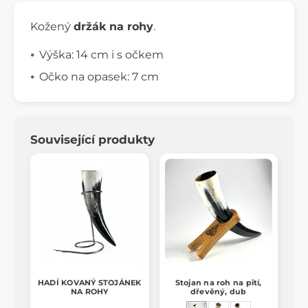
Kožený
držák na rohy
.
Výška: 14 cm i s očkem
Očko na opasek: 7 cm
Související produkty
HADÍ KOVANÝ STOJÁNEK
Stojan na roh na pití,
NA ROHY
dřevěný, dub