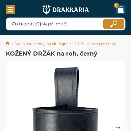
0
Stolování
Rohy na pití, signální
Příslušenství pro rohy
KOŽENÝ DRŽÁK na roh, černý