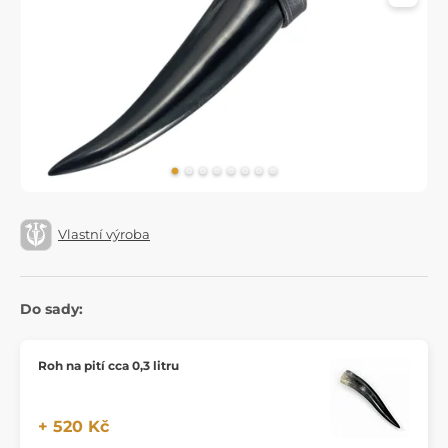
Vlastní výroba
Do sady:
Roh na pití cca 0,3 litru
+ 520 Kč