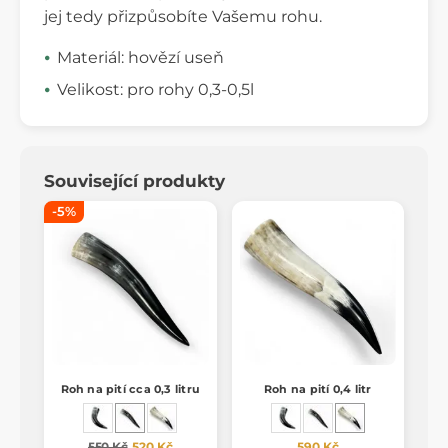
jej tedy přizpůsobíte Vašemu rohu.
Materiál: hovězí useň
Velikost: pro rohy 0,3-0,5l
Související produkty
-5%
Roh na pití cca 0,3 litru
Roh na pití 0,4 litr
550 Kč
520 Kč
590 Kč