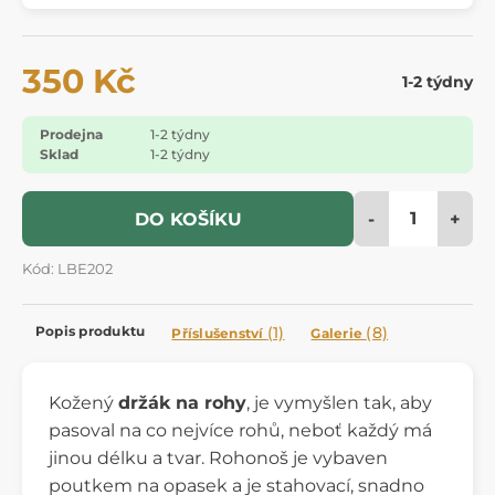
350 Kč
1-2 týdny
Prodejna
1-2 týdny
Sklad
1-2 týdny
-
+
DO KOŠÍKU
Kód: LBE202
Popis produktu
(1)
(8)
Příslušenství
Galerie
Kožený
držák na rohy
, je vymyšlen tak, aby
pasoval na co nejvíce rohů, neboť každý má
jinou délku a tvar. Rohonoš je vybaven
poutkem na opasek a je stahovací, snadno