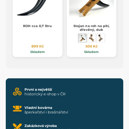
ROH cca 0,7 litru
Stojan na roh na pití,
dřevěný, dub
899 Kč
500 Kč
Skladem
Skladem
První a největší
historický e-shop v ČR
Vlastní kovárna
šperkařství i brašnářství
Zakázková výroba