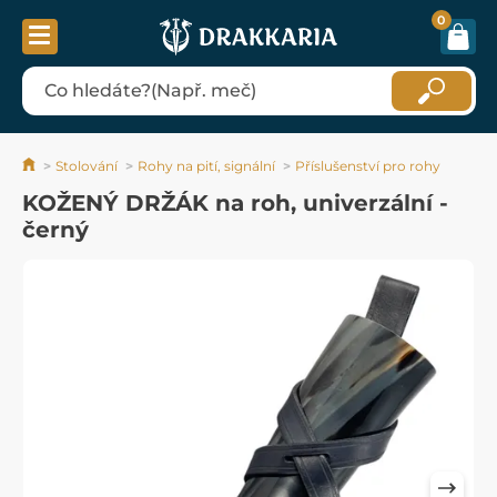
0
Stolování
Rohy na pití, signální
Příslušenství pro rohy
KOŽENÝ DRŽÁK na roh, univerzální -
černý