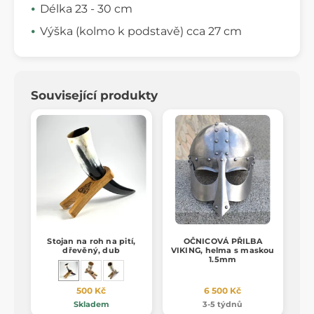
Délka 23 - 30 cm
Výška (kolmo k podstavě) cca 27 cm
Související produkty
Stojan na roh na pití,
OČNICOVÁ PŘILBA
dřevěný, dub
VIKING, helma s maskou
1.5mm
500 Kč
6 500 Kč
Skladem
3-5 týdnů