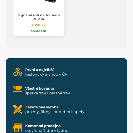
Signální roh na toubení
38 cm
1 350 Kč
Skladem
První a největší
historický e-shop v ČR
Vlastní kovárna
šperkařství i brašnářství
Zakázková výroba
pro hry, filmy i hudební kapely
Kamenná prodejna
otevřena 7 dní v týdnu