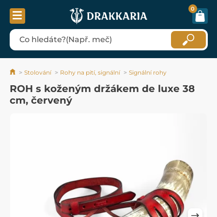
0
Stolování
Rohy na pití, signální
Signální rohy
ROH s koženým držákem de luxe 38
cm, červený