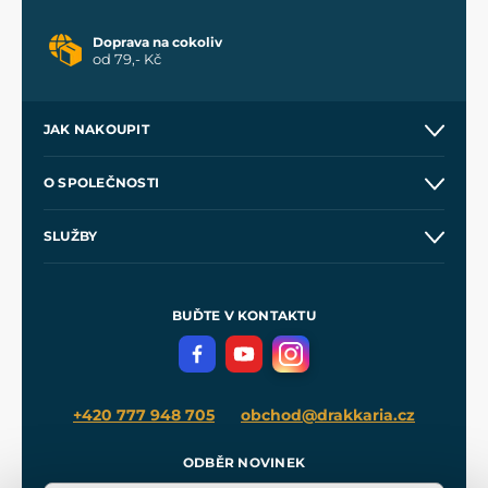
Doprava na cokoliv
od 79,- Kč
JAK NAKOUPIT
Kontakt a prodejny
O SPOLEČNOSTI
Obchodní podmínky
O nás
SLUŽBY
Velkoobchod
Naše dílny
Nákup na splátky
Zakázková výroba
Pro média
Meče pro Kingdom Come
BUĎTE V KONTAKTU
Volná místa
Filmový merch
Blog
+420 777 948 705
obchod@drakkaria.cz
ODBĚR NOVINEK