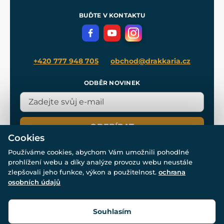
Pro média
Meče pro Kingdom Come
BUĎTE V KONTAKTU
Volná místa
Filmový merch
Blog
+420 777 948 705
obchod@drakkaria.cz
ODBĚR NOVINEK
ODEBÍRAT
Cookies
Používáme cookies, abychom Vám umožnili pohodlné
prohlížení webu a díky analýze provozu webu neustále
zlepšovali jeho funkce, výkon a použitelnost.
ochrana
osobních údajů
© Všechna práva vyhrazena. www.drakkaria.cz 2007-2026.
Powered by
Simplia.cz
, protected by reCAPTCHA.
Souhlasím