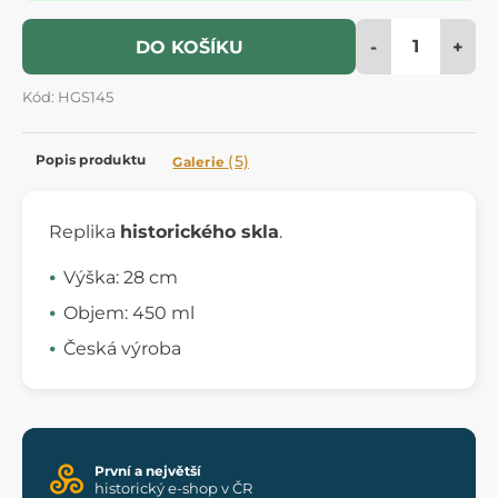
-
+
DO KOŠÍKU
Kód: HGS145
Popis produktu
(5)
Galerie
Replika
historického skla
.
Výška: 28 cm
Objem: 450 ml
Česká výroba
První a největší
historický e-shop v ČR