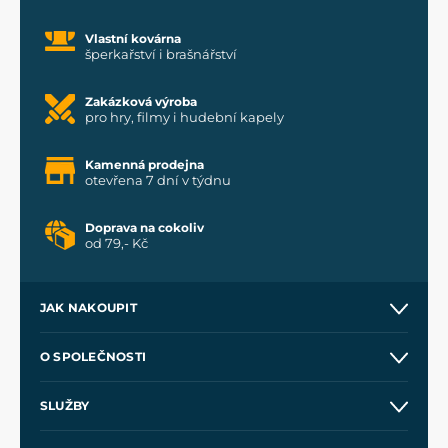
Vlastní kovárna
šperkařství i brašnářství
Zakázková výroba
pro hry, filmy i hudební kapely
Kamenná prodejna
otevřena 7 dní v týdnu
Doprava na cokoliv
od 79,- Kč
JAK NAKOUPIT
Kontakt a prodejny
O SPOLEČNOSTI
Obchodní podmínky
O nás
SLUŽBY
Velkoobchod
Naše dílny
Nákup na splátky
Zakázková výroba