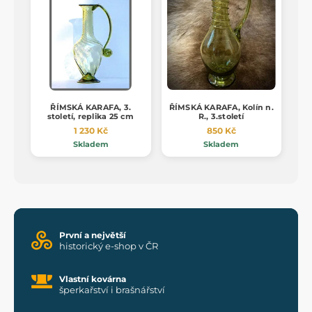
ŘÍMSKÁ KARAFA, 3.
ŘÍMSKÁ KARAFA, Kolín n.
století, replika 25 cm
R., 3.století
1 230 Kč
850 Kč
Skladem
Skladem
První a největší
historický e-shop v ČR
Vlastní kovárna
šperkařství i brašnářství