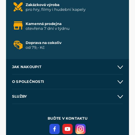
Zakázková výroba
pro hry, filmy i hudební kapely
Kamenná prodejna
otevřena 7 dní v týdnu
Doprava na cokoliv
od 79,- Kč
JAK NAKOUPIT
Kontakt a prodejny
O SPOLEČNOSTI
Obchodní podmínky
O nás
SLUŽBY
Velkoobchod
Naše dílny
Nákup na splátky
Zakázková výroba
Pro média
Meče pro Kingdom Come
BUĎTE V KONTAKTU
Volná místa
Filmový merch