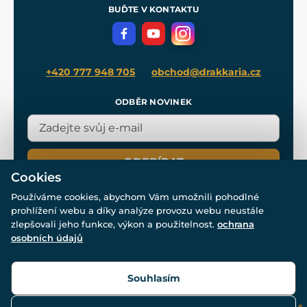
Meče pro Kingdom Come
BUĎTE V KONTAKTU
Volná místa
Filmový merch
Blog
+420 777 948 705
obchod@drakkaria.cz
ODBĚR NOVINEK
ODEBÍRAT
Cookies
Používáme cookies, abychom Vám umožnili pohodlné
prohlížení webu a díky analýze provozu webu neustále
zlepšovali jeho funkce, výkon a použitelnost.
ochrana
osobních údajů
© Všechna práva vyhrazena. www.drakkaria.cz 2007-2026.
Powered by
Simplia.cz
, protected by reCAPTCHA.
Souhlasím