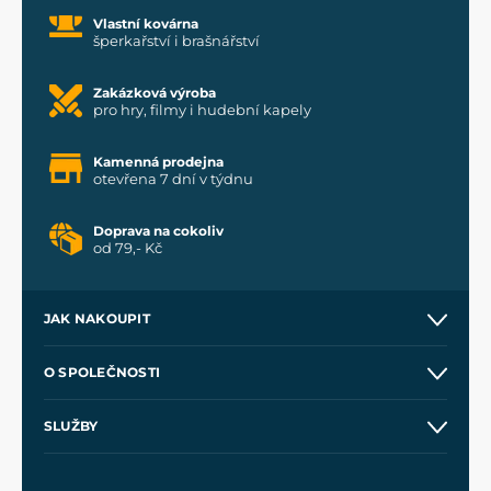
Vlastní kovárna
šperkařství i brašnářství
Zakázková výroba
pro hry, filmy i hudební kapely
Kamenná prodejna
otevřena 7 dní v týdnu
Doprava na cokoliv
od 79,- Kč
JAK NAKOUPIT
Kontakt a prodejny
O SPOLEČNOSTI
Obchodní podmínky
O nás
SLUŽBY
Velkoobchod
Naše dílny
Nákup na splátky
Zakázková výroba
Pro média