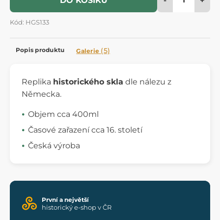
DO KOŠÍKU
Kód: HGS133
Popis produktu
(5)
Galerie
Replika
historického skla
dle nálezu z
Německa.
Objem cca 400ml
Časové zařazení cca 16. století
Česká výroba
První a největší
historický e-shop v ČR