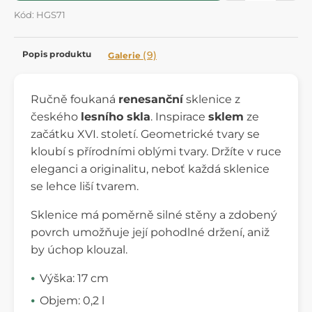
Kód: HGS71
Popis produktu
(9)
Galerie
Ručně foukaná
renesanční
sklenice z
českého
lesního skla
. Inspirace
sklem
ze
začátku XVI. století. Geometrické tvary se
kloubí s přírodními oblými tvary. Držíte v ruce
eleganci a originalitu, neboť každá sklenice
se lehce liší tvarem.
Sklenice má poměrně silné stěny a zdobený
povrch umožňuje její pohodlné držení, aniž
by úchop klouzal.
Výška: 17 cm
Objem: 0,2 l