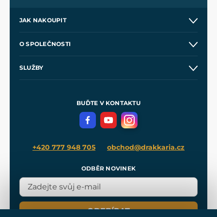
JAK NAKOUPIT
Kontakt a prodejny
O SPOLEČNOSTI
Obchodní podmínky
O nás
SLUŽBY
Velkoobchod
Naše dílny
Nákup na splátky
Zakázková výroba
Pro média
Meče pro Kingdom Come
BUĎTE V KONTAKTU
Volná místa
Filmový merch
Blog
+420 777 948 705
obchod@drakkaria.cz
ODBĚR NOVINEK
ODEBÍRAT