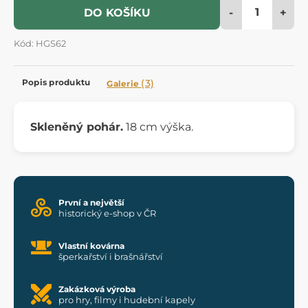
-
+
DO KOŠÍKU
Kód: HGS62
Popis produktu
(3)
Galerie
Skleněný pohár.
18 cm výška.
První a největší
historický e-shop v ČR
Vlastní kovárna
šperkařství i brašnářství
Zakázková výroba
pro hry, filmy i hudební kapely