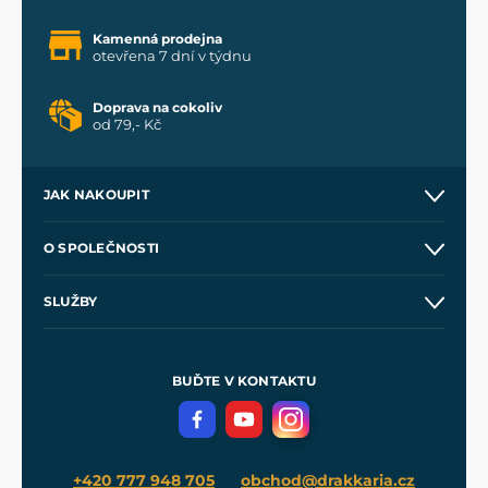
Kamenná prodejna
otevřena 7 dní v týdnu
Doprava na cokoliv
od 79,- Kč
JAK NAKOUPIT
Kontakt a prodejny
O SPOLEČNOSTI
Obchodní podmínky
O nás
SLUŽBY
Velkoobchod
Naše dílny
Nákup na splátky
Zakázková výroba
Pro média
Meče pro Kingdom Come
BUĎTE V KONTAKTU
Volná místa
Filmový merch
Blog
+420 777 948 705
obchod@drakkaria.cz