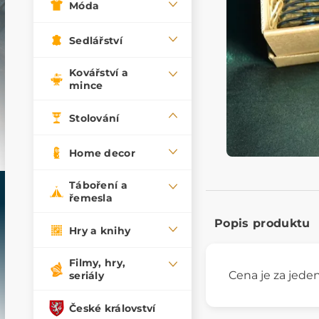
Móda
Sedlářství
Kovářství a
mince
Stolování
Home decor
Táboření a
řemesla
Popis produktu
Hry a knihy
Filmy, hry,
Cena je za jede
seriály
České království