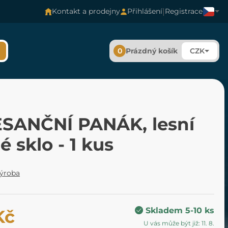
|
Kontakt a prodejny
Přihlášení
Registrace
0
Prázdný košík
CZK
SANČNÍ PANÁK, lesní
é sklo - 1 kus
výroba
Skladem 5-10 ks
Kč
U vás může být již: 11. 8.