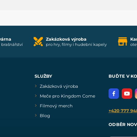
várna
Zakázková výroba
Ka
i brašnářství
pro hry, filmy i hudební kapely
ote
SLUŽBY
BUĎTE V K
Zakázková výroba
Meče pro Kingdom Come
Filmový merch
+420 777 94
Blog
ODBĚR NOV