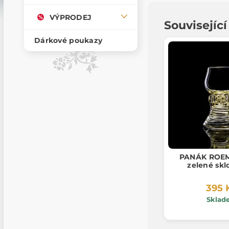
VÝPRODEJ
Souvisejíc
Dárkové poukazy
PANÁK ROEME
zelené sklo
395 
Sklad