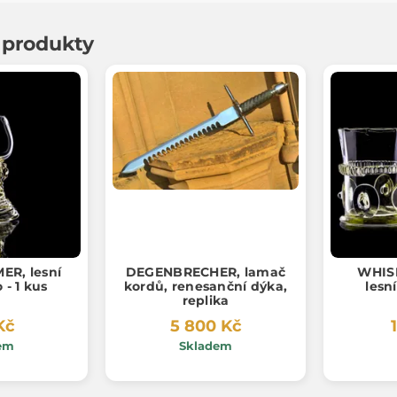
í produkty
R, lesní
DEGENBRECHER, lamač
WHIS
 - 1 kus
kordů, renesanční dýka,
lesní
replika
Kč
5 800 Kč
em
Skladem