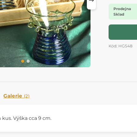
Prodejna
Sklad
Kód: HGS48
Galerie
(2)
n kus. Výška cca 9 cm.