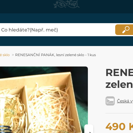
é sklo
RENESANČNÍ PANÁK, lesní zelené sklo - 1 kus
RENE
zelen
Česká 
490 