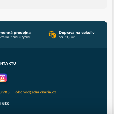
menná prodejna
Doprava na cokoliv
vřena 7 dní v týdnu
od 79,- Kč
ONTAKTU
8 705
obchod@drakkaria.cz
INEK